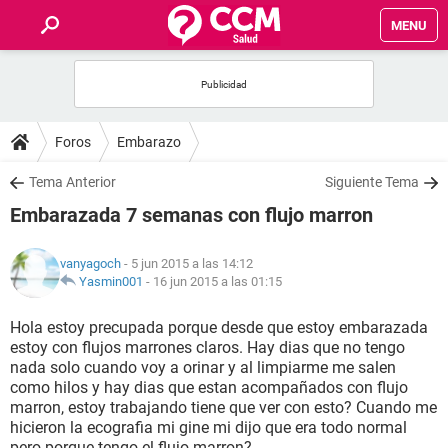
MENU
INICIO
FOROS
Foros
Embarazo
SALUD
Tema Anterior
Siguiente Tema
Embarazada 7 semanas con flujo marron
FAMILIA
vanyagoch
- 5 jun 2015 a las 14:12
NUTRICIÓN
Yasmin001
-
16 jun 2015 a las 01:15
Hola estoy precupada porque desde que estoy embarazada
BIENESTAR
estoy con flujos marrones claros. Hay dias que no tengo
nada solo cuando voy a orinar y al limpiarme me salen
SEXUALIDAD
como hilos y hay dias que estan acompañados con flujo
marron, estoy trabajando tiene que ver con esto? Cuando me
hicieron la ecografia mi gine mi dijo que era todo normal
GLOSARIO
pero porque tengo el flujo marron?