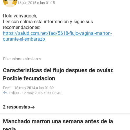
16 jun 2015 a las 01:15
Hola vanyagoch,
Lee con calma esta información y sigue sus
recomendaciones:
https://salud.ccm.net/faq/5618-flujo-vaginal-marron-
durante-el-embarazo
Discusiones similares
Caracteristicas del flujo despues de ovular.
Posible fecundacion
Eve!!!
-
18 may 2014 a las 01:39
luxli90
-
12 may 2016 a las 06:43
2 respuestas
Manchado marron una semana antes de la
regla