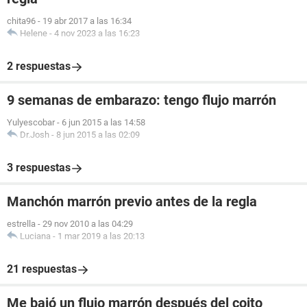
chita96
-
19 abr 2017 a las 16:34
Helene
-
4 nov 2023 a las 16:23
2 respuestas
9 semanas de embarazo: tengo flujo marrón
Yulyescobar
-
6 jun 2015 a las 14:58
Dr.Josh
-
8 jun 2015 a las 02:09
3 respuestas
Manchón marrón previo antes de la regla
estrella
-
29 nov 2010 a las 04:29
Luciana
-
1 mar 2019 a las 20:13
21 respuestas
Me bajó un flujo marrón después del coito