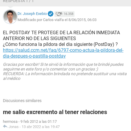
RESPUESTA 1 / 1
Dr. Joseph Exebio
16.358
Modificado por Carlos-vialfa el 8/06/2015, 06:03
EL POSTDAY TE PROTEGE DE LA RELACIÓN INMEDIATA
ANTERIOR NO DE LAS SIGUIENTES
¿Cómo funciona la píldora del dia siguiente (PostDay) ?
https://salud.ccm.net/faq/6797-como-actua-la-pildora-del-
dia-despues-o-pastilla-postday
Gracias por escribir! Si te sirvió la información que te brindé puedes
seguirme en este foro y/o comentar con un gracias :)
RECUERDA: La información brindada no pretende sustituir una visita
al médico
Discusiones similares
me salio excremento al tener relaciones
hermosa
-
9 feb 2012 a las 01:17
Jonas
-
13 abr 2022 a las 19:47