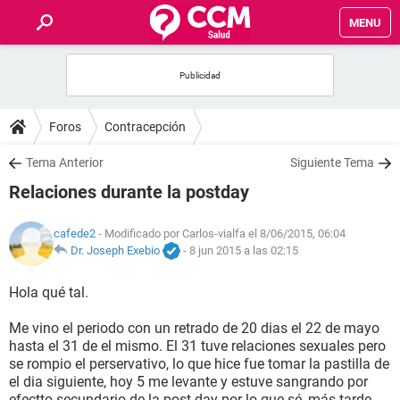
MENU
INICIO
FOROS
Foros
Contracepción
SALUD
Tema Anterior
Siguiente Tema
Relaciones durante la postday
FAMILIA
cafede2
- Modificado por Carlos-vialfa el 8/06/2015, 06:04
NUTRICIÓN
Dr. Joseph Exebio
-
8 jun 2015 a las 02:15
Hola qué tal.
BIENESTAR
Me vino el periodo con un retrado de 20 dias el 22 de mayo
SEXUALIDAD
hasta el 31 de el mismo. El 31 tuve relaciones sexuales pero
se rompio el perservativo, lo que hice fue tomar la pastilla de
el dia siguiente, hoy 5 me levante y estuve sangrando por
GLOSARIO
efectto secundario de la post day por lo que sé, más tarde