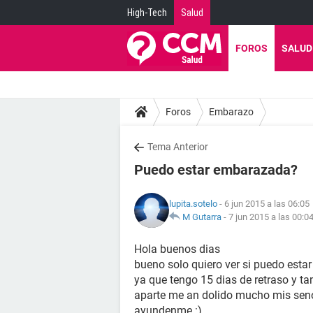
High-Tech
Salud
FOROS
SALUD
Foros
Embarazo
Tema Anterior
Puedo estar embarazada?
lupita.sotelo
- 6 jun 2015 a las 06:05
M Gutarra
-
7 jun 2015 a las 00:0
Hola buenos dias
bueno solo quiero ver si puedo est
ya que tengo 15 dias de retraso y t
aparte me an dolido mucho mis seno
ayundenme :)