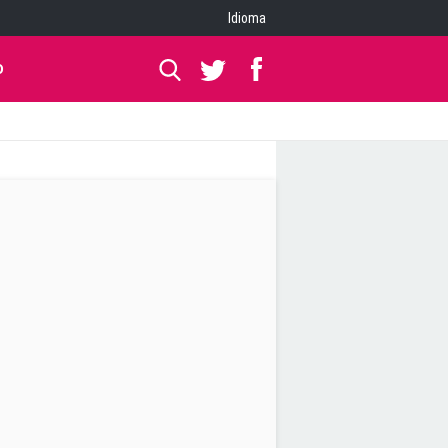
Idioma
O