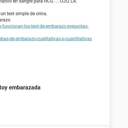
tativo en sangre para HCG. ... OJO, LA
 un test simple de orina.
arazo
-funcionan-los-test-de-embarazo-preguntas-
bas-de-embarazo-cualitativas-o-cuantitativas
stoy embarazada