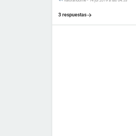
valorandome
-
14 jul 2019 a las 04:53
3 respuestas