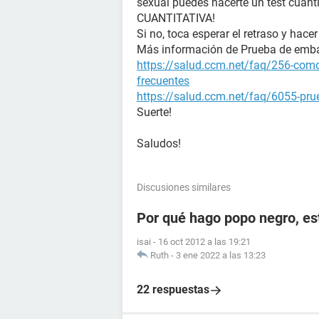
sexual puedes hacerte un test cuanti
CUANTITATIVA!
Si no, toca esperar el retraso y hacer
Más información de Prueba de emb
https://salud.ccm.net/faq/256-como
frecuentes
https://salud.ccm.net/faq/6055-prue
Suerte!
Saludos!
Discusiones similares
Por qué hago popo negro, e
isai
-
16 oct 2012 a las 19:21
Ruth
-
3 ene 2022 a las 13:23
22 respuestas