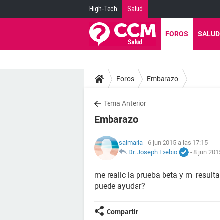
High-Tech
Salud
FOROS
SALUD
Foros
Embarazo
Tema Anterior
Embarazo
saimaria
- 6 jun 2015 a las 17:15
Dr. Joseph Exebio
-
8 jun 201
me realic la prueba beta y mi resul
puede ayudar?
Compartir