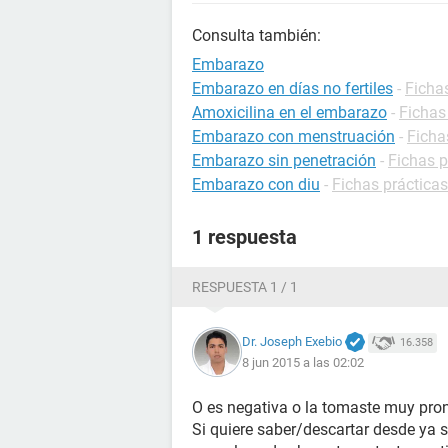
Consulta también:
Embarazo
Embarazo en días no fertiles
-
Ficha
Amoxicilina en el embarazo
-
Fichas
Embarazo con menstruación
-
Ficha
Embarazo sin penetración
-
Fichas 
Embarazo con diu
-
Fichas práctica
1 respuesta
RESPUESTA 1 / 1
Dr. Joseph Exebio
16.358
8 jun 2015 a las 02:02
O es negativa o la tomaste muy pron
Si quiere saber/descartar desde ya 