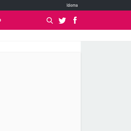
Idioma
O