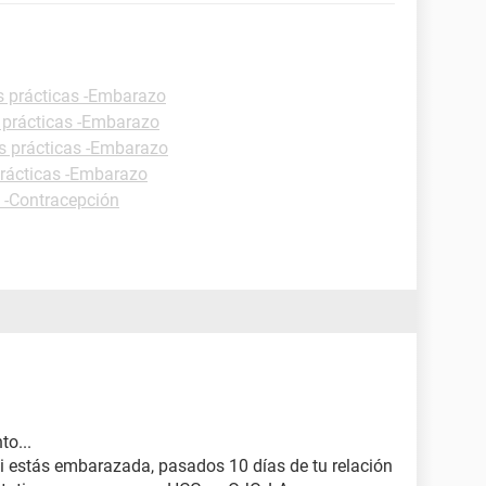
s prácticas -Embarazo
 prácticas -Embarazo
s prácticas -Embarazo
prácticas -Embarazo
s -Contracepción
to...
si estás embarazada, pasados 10 días de tu relación