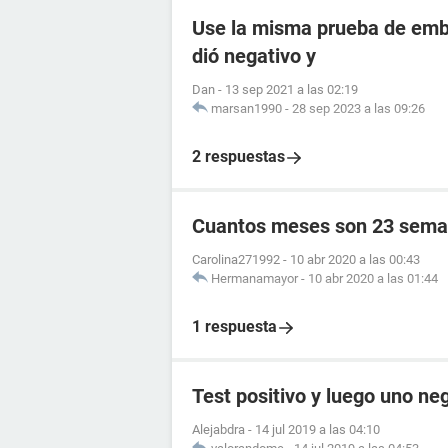
Use la misma prueba de emba
dió negativo y
Dan
-
13 sep 2021 a las 02:19
marsan1990
-
28 sep 2023 a las 09:26
2 respuestas
Cuantos meses son 23 sema
Carolina271992
-
10 abr 2020 a las 00:43
Hermanamayor
-
10 abr 2020 a las 01:44
1 respuesta
Test positivo y luego uno ne
Alejabdra
-
14 jul 2019 a las 04:10