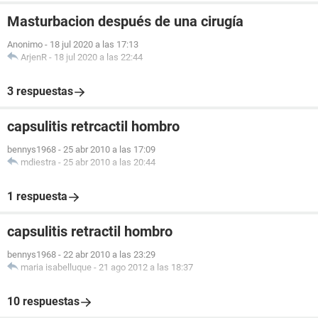
Masturbacion después de una cirugía
Anonimo
-
18 jul 2020 a las 17:13
ArjenR
-
18 jul 2020 a las 22:44
3 respuestas
capsulitis retrcactil hombro
bennys1968
-
25 abr 2010 a las 17:09
mdiestra
-
25 abr 2010 a las 20:44
1 respuesta
capsulitis retractil hombro
bennys1968
-
22 abr 2010 a las 23:29
maria isabelluque
-
21 ago 2012 a las 18:37
10 respuestas