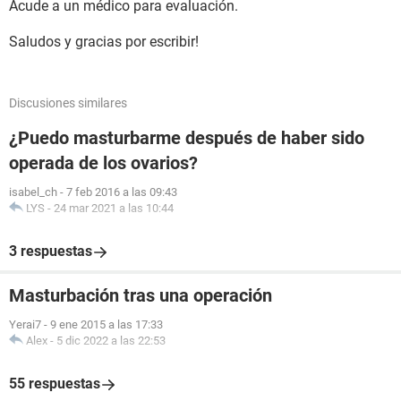
Acude a un médico para evaluación.
Saludos y gracias por escribir!
Discusiones similares
¿Puedo masturbarme después de haber sido
operada de los ovarios?
isabel_ch
-
7 feb 2016 a las 09:43
LYS
-
24 mar 2021 a las 10:44
3 respuestas
Masturbación tras una operación
Yerai7
-
9 ene 2015 a las 17:33
Alex
-
5 dic 2022 a las 22:53
55 respuestas