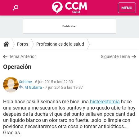
MENU
INICIO
FOROS
Foros
Profesionales de la salud
SALUD
Tema Anterior
Siguiente Tema
Operación
FAMILIA
Xchime
- 6 jun 2015 a las 22:33
NUTRICIÓN
M Gutarra
-
7 jun 2015 a las 19:37
Hola hace casi 3 semanas me hice una
histerectomía
hace
BIENESTAR
una semana me sacaron los puntos y uno quedo abierto hoy
después de la ducha vi que del punto salia en poca cantidad
SEXUALIDAD
un liquido blanco un olor raro no fuerte...solo lo limpie con
povidona necesitaremos otra cosa o tomar antibióticos...
Gracias.
GLOSARIO