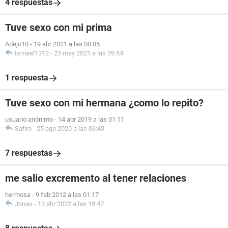
4 respuestas
Tuve sexo con mi prima
Adejo10
-
19 abr 2021 a las 00:05
Ismael1312
-
23 may 2021 a las 09:54
1 respuesta
Tuve sexo con mi hermana ¿como lo repito?
usuario anónimo
-
14 abr 2019 a las 01:11
Safiro
-
25 ago 2020 a las 06:43
7 respuestas
me salio excremento al tener relaciones
hermosa
-
9 feb 2012 a las 01:17
Jonas
-
13 abr 2022 a las 19:47