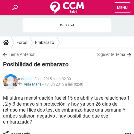
MENU
INICIO
FOROS
Foros
Embarazo
SALUD
Tema Anterior
Siguiente Tema
Posibilidad de embarazo
FAMILIA
maquibl
- 8 jun 2015 a las 02:30
NUTRICIÓN
Aída María
-
17 jun 2015 a las 02:40
Mi ultima menstruación fue el 15 de abril y tuve relaciones 1
BIENESTAR
, 2 y 3 de mayo sin protección, y hoy ya son 26 dias de
retraso me Hice dos test de embarazo hace una semana Y
SEXUALIDAD
ambos salieron negativo , hay posibilidad que ese
embarazada?
GLOSARIO