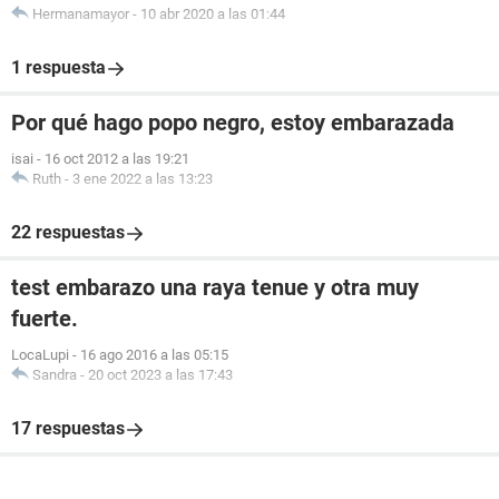
Hermanamayor
-
10 abr 2020 a las 01:44
1 respuesta
Por qué hago popo negro, estoy embarazada
isai
-
16 oct 2012 a las 19:21
Ruth
-
3 ene 2022 a las 13:23
22 respuestas
test embarazo una raya tenue y otra muy
fuerte.
LocaLupi
-
16 ago 2016 a las 05:15
Sandra
-
20 oct 2023 a las 17:43
17 respuestas