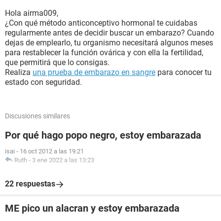
Hola airma009,
¿Con qué método anticonceptivo hormonal te cuidabas
regularmente antes de decidir buscar un embarazo? Cuando
dejas de emplearlo, tu organismo necesitará algunos meses
para restablecer la función ovárica y con ella la fertilidad,
que permitirá que lo consigas.
Realiza
una prueba de embarazo en sangre
para conocer tu
estado con seguridad.
Discusiones similares
Por qué hago popo negro, estoy embarazada
isai
-
16 oct 2012 a las 19:21
Ruth
-
3 ene 2022 a las 13:23
22 respuestas
ME pico un alacran y estoy embarazada