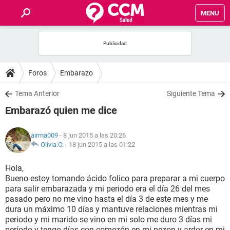
MENU
INICIO
FOROS
Foros
Embarazo
SALUD
Tema Anterior
Siguiente Tema
Embarazó quien me dice
FAMILIA
airma009
- 8 jun 2015 a las 20:26
NUTRICIÓN
Olivia.O.
-
18 jun 2015 a las 01:22
Hola,
BIENESTAR
Bueno estoy tomando ácido folico para preparar a mi cuerpo
para salir embarazada y mi periodo era el día 26 del mes
SEXUALIDAD
pasado pero no me vino hasta el día 3 de este mes y me
dura un máximo 10 días y mantuve relaciones mientras mi
periodo y mi marido se vino en mi solo me duro 3 días mi
GLOSARIO
período y tengo días con comezón en mi pezon y ardor en mi