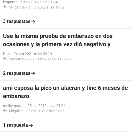
lesperan
-
6 sep 2012 a las 21:34
Miligarcia
-
31 jul 2023 a las 11:02
3 respuestas
Use la misma prueba de embarazo en dos
ocasiones y la primera vez dió negativo y
Dan
-
13 sep 2021 a las 02:19
marsan1990
-
28 sep 2023 a las 09:26
2 respuestas
ami esposa la pico un alacran y tine 6 meses de
embarazo
melky moran
-
25 dic 2012 a las 21:04
Abigail P.
-
25 dic 2012 a las 21:37
1 respuesta