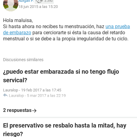
Abigail P.
3.390
18 jun 2015 a las 15:20
Hola maluisa,
Si hasta ahora no recibes tu menstruación, haz
una prueba
de embarazo
para cerciorarte si ésta la causa del retardo
menstrual o si se debe a la propia irregularidad de tu ciclo.
Discusiones similares
¿puedo estar embarazada si no tengo flujo
servical?
Lauralop
-
19 feb 2017 a las 17:45
Lauralop
-
5 mar 2017 a las 22:19
2 respuestas
El preservativo se resbalo hasta la mitad, hay
riesgo?