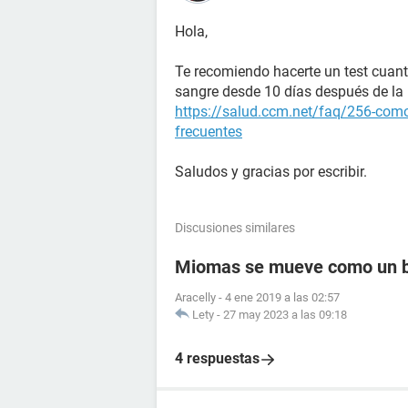
Hola,
Te recomiendo hacerte un test cuant
sangre desde 10 días después de la r
https://salud.ccm.net/faq/256-como
frecuentes
Saludos y gracias por escribir.
Discusiones similares
Miomas se mueve como un 
Aracelly
-
4 ene 2019 a las 02:57
Lety
-
27 may 2023 a las 09:18
4 respuestas