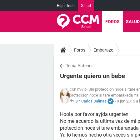
High-Tech
Salud
FOROS
SALUD
Foros
Embarazo
Tema Anterior
Urgente quiero un bebe
con mivio. Sin proteccion noce si tare
proteccion noce si tare embaraxada Ya 
Dr. Carlos Salinas
-
9 jun 2015 a 
Hoola por favor ayjda urgenten
No me acuerdo la ultima vez de mi p
proteccion noce si tare embaraxada
Ya lo hemos hecho otra veces sin pr