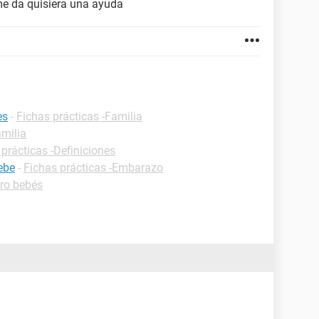
e da quisiera una ayuda
es
-
Fichas prácticas -Familia
amilia
 prácticas -Definiciones
ebe
-
Fichas prácticas -Embarazo
ro bebés