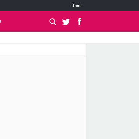
Idioma
O