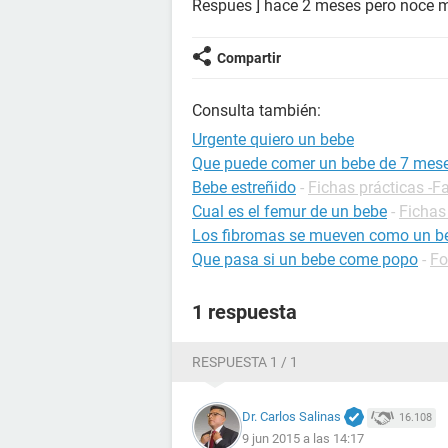
Respues ] hace 2 meses pero noce m
Compartir
Consulta también:
Urgente quiero un bebe
Que puede comer un bebe de 7 mes
Bebe estreñido
-
Fichas prácticas -F
Cual es el femur de un bebe
-
Fichas
Los fibromas se mueven como un b
Que pasa si un bebe come popo
-
Fo
1 respuesta
RESPUESTA 1 / 1
Dr. Carlos Salinas
16.108
9 jun 2015 a las 14:17