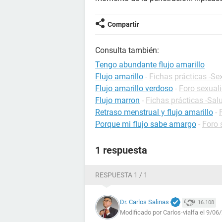
Compartir
Consulta también:
Tengo abundante flujo amarillo
Flujo amarillo
-
Fichas prácticas -Se
Flujo amarillo verdoso
-
Foro sexual
Flujo marron
-
Fichas prácticas -Sal
Retraso menstrual y flujo amarillo
-
Porque mi flujo sabe amargo
-
Foro 
1 respuesta
RESPUESTA 1 / 1
Dr. Carlos Salinas
16.108
Modificado por Carlos-vialfa el 9/06