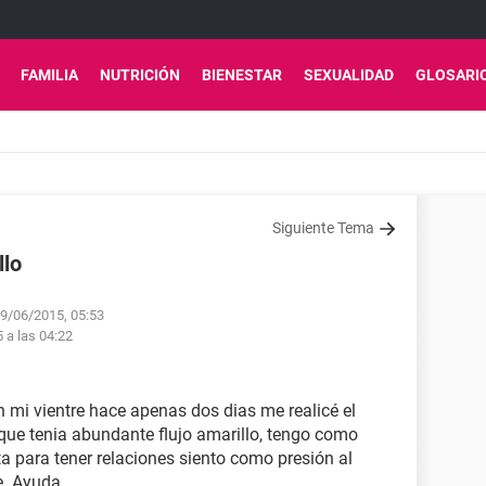
FAMILIA
NUTRICIÓN
BIENESTAR
SEXUALIDAD
GLOSARI
Siguiente Tema
llo
l 9/06/2015, 05:53
5 a las 04:22
mi vientre hace apenas dos dias me realicé el
que tenia abundante flujo amarillo, tengo como
 para tener relaciones siento como presión al
e. Ayuda