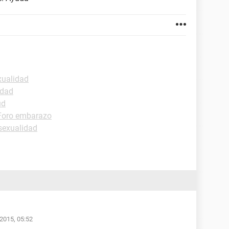
xualidad
idad
ud
Foro embarazo
sexualidad
/2015, 05:52