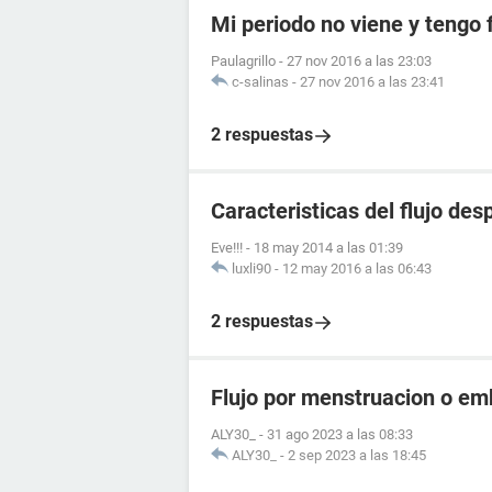
Mi periodo no viene y tengo f
Paulagrillo
-
27 nov 2016 a las 23:03
c-salinas
-
27 nov 2016 a las 23:41
2 respuestas
Caracteristicas del flujo de
Eve!!!
-
18 may 2014 a las 01:39
luxli90
-
12 may 2016 a las 06:43
2 respuestas
Flujo por menstruacion o e
ALY30_
-
31 ago 2023 a las 08:33
ALY30_
-
2 sep 2023 a las 18:45