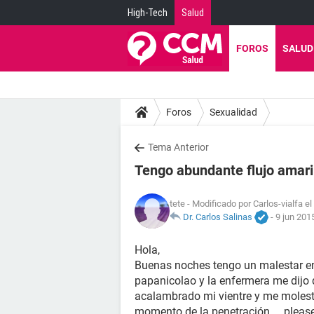
High-Tech
Salud
FOROS
SALUD
Foros
Sexualidad
Tema Anterior
Tengo abundante flujo amari
tete
- Modificado por Carlos-vialfa e
Dr. Carlos Salinas
-
9 jun 201
Hola,
Buenas noches tengo un malestar en 
papanicolao y la enfermera me dijo 
acalambrado mi vientre y me molesta
momento de la penetración. ...pleas