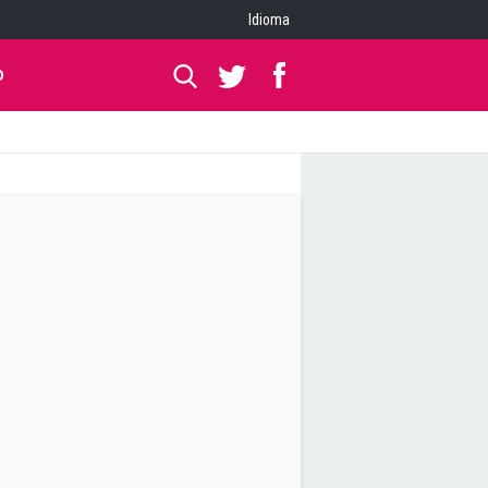
Idioma
O