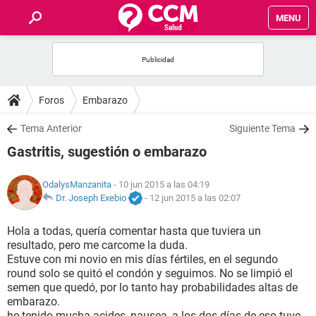
MENU
INICIO
FOROS
Foros
Embarazo
SALUD
Tema Anterior
Siguiente Tema
Gastritis, sugestión o embarazo
FAMILIA
OdalysManzanita
- 10 jun 2015 a las 04:19
NUTRICIÓN
Dr. Joseph Exebio
-
12 jun 2015 a las 02:07
Hola a todas, quería comentar hasta que tuviera un
BIENESTAR
resultado, pero me carcome la duda.
Estuve con mi novio en mis días fértiles, en el segundo
SEXUALIDAD
round solo se quitó el condón y seguimos. No se limpió el
semen que quedó, por lo tanto hay probabilidades altas de
embarazo.
GLOSARIO
he tenido mucha acides, nausea, a los dos días de eso tuve