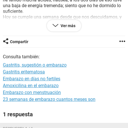
una baja de energía tremenda; siento que no he dormido lo
suficiente.
Hoy se cumple una semana desde que nos descuidamos, y
estuvimos juntos de nuevo, está vez fue diferente mis
Ver más
sensaciones estaban al cien, sentía como tocaba mi punto G
o no sé, pero me sentía muy susceptible (hemos hecho esa
pose por meses y hasta hoy sentí eso). Estaba terminando
Compartir
cuando empecé a sentir dolor en el vientre bajo y la boca del
estomago, acabamos y fui directamente al baño a hacer
Consulta también:
pipí. Salí y me bajó la presión (mareada, ganas de vomitar,
sudando frio, debil), y me dolía mucho la boca del
Gastritis, sugestión o embarazo
estomago.
Gastritis eritematosa
¿ustedes que opinan?
Embarazo en días no fertiles
Esperaré a la fecha de mi regla para una prueba.
Amoxicilina en el embarazo
Embarazo con menstruación
23 semanas de embarazo cuantos meses son
1 respuesta