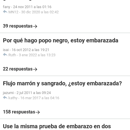
fany
-
24 nov 2011 a las 01:16
MN12
-
30 dic 2020 a las 02:42
39 respuestas
Por qué hago popo negro, estoy embarazada
isai
-
16 oct 2012 a las 19:21
Ruth
-
3 ene 2022 a las 13:23
22 respuestas
Flujo marrón y sangrado, ¿estoy embarazada?
jazumi
-
2 jul 2011 a las 09:24
kathy
-
16 mar 2017 a las 04:16
158 respuestas
Use la misma prueba de embarazo en dos