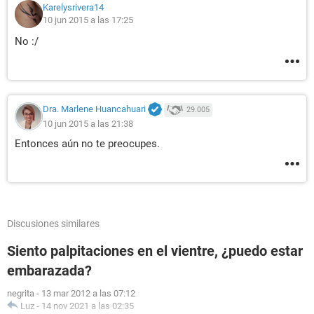
Karelysrivera14
10 jun 2015 a las 17:25
No :/
Dra. Marlene Huancahuari
29.005
10 jun 2015 a las 21:38
Entonces aún no te preocupes.
Discusiones similares
Siento palpitaciones en el vientre, ¿puedo estar
embarazada?
negrita
-
13 mar 2012 a las 07:12
Luz
-
14 nov 2021 a las 02:35