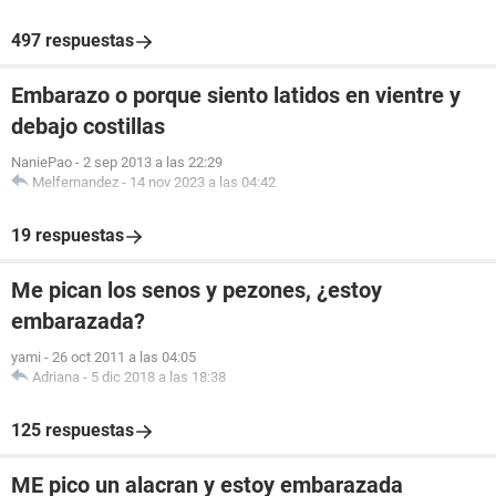
497 respuestas
Embarazo o porque siento latidos en vientre y
debajo costillas
NaniePao
-
2 sep 2013 a las 22:29
Melfernandez
-
14 nov 2023 a las 04:42
19 respuestas
Me pican los senos y pezones, ¿estoy
embarazada?
yami
-
26 oct 2011 a las 04:05
Adriana
-
5 dic 2018 a las 18:38
125 respuestas
ME pico un alacran y estoy embarazada