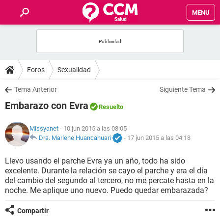
MENU
INICIO
FOROS
Foros
Sexualidad
SALUD
Tema Anterior
Siguiente Tema
Embarazo con Evra
Resuelto
FAMILIA
Missyanet
- 10 jun 2015 a las 08:05
NUTRICIÓN
Dra. Marlene Huancahuari
-
17 jun 2015 a las 04:18
Llevo usando el parche Evra ya un año, todo ha sido
BIENESTAR
excelente. Durante la relación se cayo el parche y era el día
del cambio del segundo al tercero, no me percate hasta en la
SEXUALIDAD
noche. Me aplique uno nuevo. Puedo quedar embarazada?
Compartir
GLOSARIO