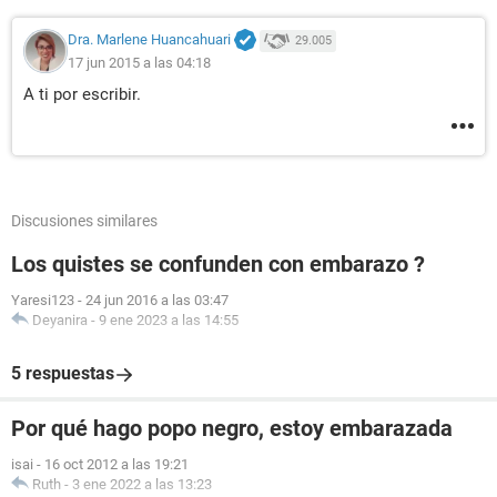
Dra. Marlene Huancahuari
29.005
17 jun 2015 a las 04:18
A ti por escribir.
Discusiones similares
Los quistes se confunden con embarazo ?
Yaresi123
-
24 jun 2016 a las 03:47
Deyanira
-
9 ene 2023 a las 14:55
5 respuestas
Por qué hago popo negro, estoy embarazada
isai
-
16 oct 2012 a las 19:21
Ruth
-
3 ene 2022 a las 13:23