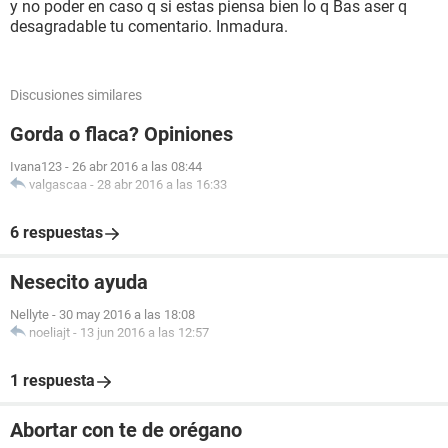
y no poder en caso q si estas piensa bien lo q Bas aser q
desagradable tu comentario. Inmadura.
Discusiones similares
Gorda o flaca? Opiniones
Ivana123
-
26 abr 2016 a las 08:44
valgascaa
-
28 abr 2016 a las 16:33
6 respuestas
Nesecito ayuda
Nellyte
-
30 may 2016 a las 18:08
noeliajt
-
13 jun 2016 a las 12:57
1 respuesta
Abortar con te de orégano