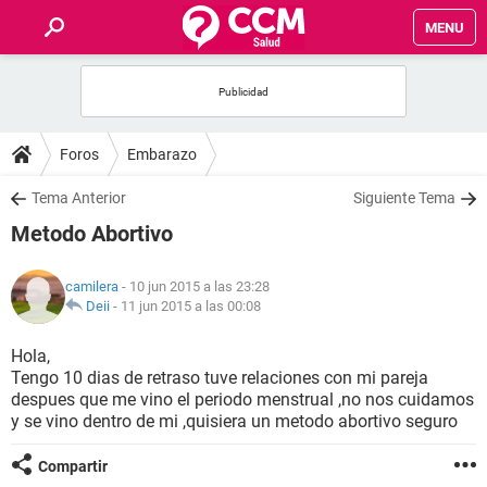
MENU
INICIO
FOROS
Foros
Embarazo
SALUD
Tema Anterior
Siguiente Tema
Metodo Abortivo
FAMILIA
camilera
- 10 jun 2015 a las 23:28
NUTRICIÓN
Deii
-
11 jun 2015 a las 00:08
Hola,
BIENESTAR
Tengo 10 dias de retraso tuve relaciones con mi pareja
despues que me vino el periodo menstrual ,no nos cuidamos
SEXUALIDAD
y se vino dentro de mi ,quisiera un metodo abortivo seguro
Compartir
GLOSARIO