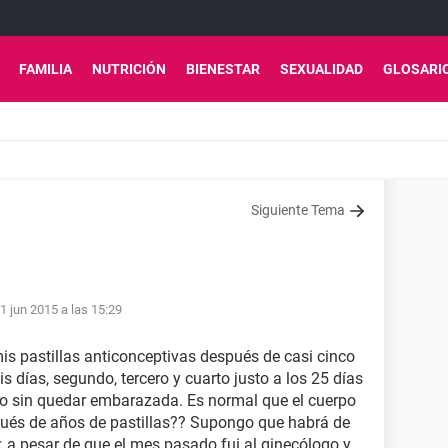
FAMILIA
NUTRICIÓN
BIENESTAR
SEXUALIDAD
GLOSARI
Siguiente Tema
1 jun 2015 a las 15:29
is pastillas anticonceptivas después de casi cinco
s días, segundo, tercero y cuarto justo a los 25 días
sigo sin quedar embarazada. Es normal que el cuerpo
pués de años de pastillas?? Supongo que habrá de
 a pesar de que el mes pasado fui al ginecólogo y