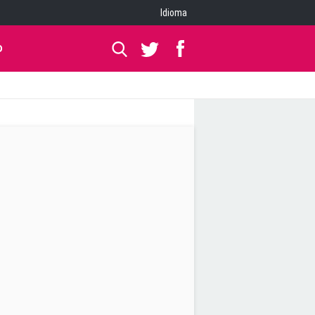
Idioma
O