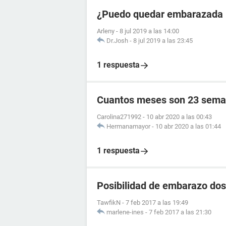
¿Puedo quedar embarazada 5
Arleny
-
8 jul 2019 a las 14:00
Dr.Josh
-
8 jul 2019 a las 23:45
1 respuesta
Cuantos meses son 23 sema
Carolina271992
-
10 abr 2020 a las 00:43
Hermanamayor
-
10 abr 2020 a las 01:44
1 respuesta
Posibilidad de embarazo dos
TawfikN
-
7 feb 2017 a las 19:49
marlene-ines
-
7 feb 2017 a las 21:30