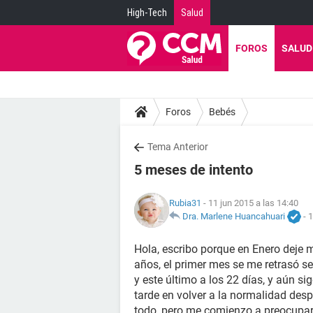
High-Tech
Salud
FOROS
SALUD
Foros
Bebés
Tema Anterior
5 meses de intento
Rubia31
- 11 jun 2015 a las 14:40
Dra. Marlene Huancahuari
-
1
Hola, escribo porque en Enero deje m
años, el primer mes se me retrasó sei
y este último a los 22 días, y aún 
tarde en volver a la normalidad des
todo, pero me comienzo a preocupar,