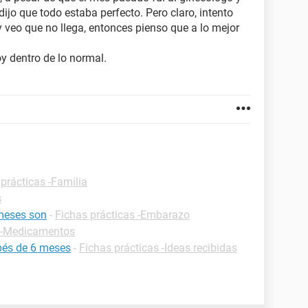
jo que todo estaba perfecto. Pero claro, intento
 y veo que no llega, entonces pienso que a lo mejor
y dentro de lo normal.
prácticas -Familia
s
meses son
-
Fichas prácticas -Embarazo
s -Medicamentos
bés de 6 meses
-
Fichas prácticas -Ideas recibidas