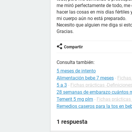
me miró perfectamente de todo, me di
hacer las cosas en mis días fértiles
mi cuerpo aún no está preparado.
Necesito que alguien me diga si esto
Gracias.
Compartir
Consulta también:
5 meses de intento
Alimentación bebe 7 meses
-
Fichas 
5 a 3
-
Fichas prácticas -Definicione
28 semanas de embarazo cuántos 
Temerit 5 mg plm
-
Fichas práctica
Remedios caseros para la tos en be
1 respuesta