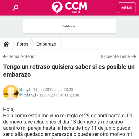
MENU
INICIO
FOROS
Foros
Embarazo
SALUD
Tema Anterior
Siguiente Tema
Tengo un retraso quisiera saber si es posible un
FAMILIA
embarazo
NUTRICIÓN
tifany.l
- 11 jun 2015 a las 23:23
tifany.l
-
12 jun 2015 a las 20:38
BIENESTAR
Hola,
Hola como están me vino mi regla el 29 de abril hasta el 01
SEXUALIDAD
de mayo tuve relaciones el día 13 de mayo y me acabo
adentro mi pareja hasta la fecha de hoy 11 de junio puede
ser q allá quedado embarazada o puede ser otro motivo mi
GLOSARIO