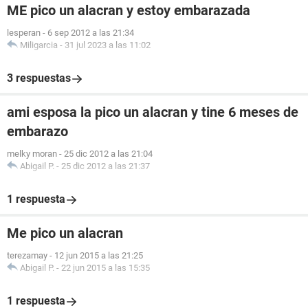
ME pico un alacran y estoy embarazada
lesperan
-
6 sep 2012 a las 21:34
Miligarcia
-
31 jul 2023 a las 11:02
3 respuestas
ami esposa la pico un alacran y tine 6 meses de
embarazo
melky moran
-
25 dic 2012 a las 21:04
Abigail P.
-
25 dic 2012 a las 21:37
1 respuesta
Me pico un alacran
terezamay
-
12 jun 2015 a las 21:25
Abigail P.
-
22 jun 2015 a las 15:35
1 respuesta