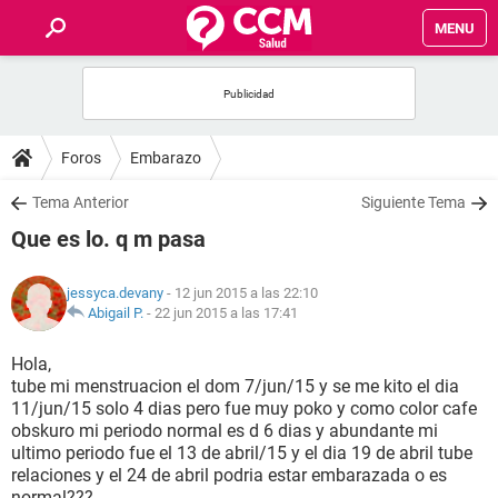
MENU
INICIO
FOROS
Foros
Embarazo
SALUD
Tema Anterior
Siguiente Tema
Que es lo. q m pasa
FAMILIA
jessyca.devany
- 12 jun 2015 a las 22:10
NUTRICIÓN
Abigail P.
-
22 jun 2015 a las 17:41
Hola,
BIENESTAR
tube mi menstruacion el dom 7/jun/15 y se me kito el dia
11/jun/15 solo 4 dias pero fue muy poko y como color cafe
SEXUALIDAD
obskuro mi periodo normal es d 6 dias y abundante mi
ultimo periodo fue el 13 de abril/15 y el dia 19 de abril tube
relaciones y el 24 de abril podria estar embarazada o es
GLOSARIO
normal???