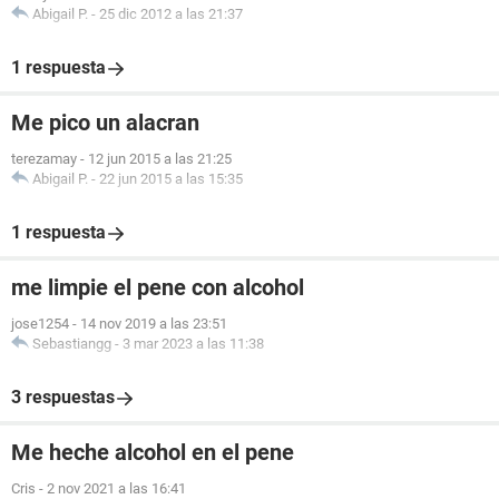
Abigail P.
-
25 dic 2012 a las 21:37
1 respuesta
Me pico un alacran
terezamay
-
12 jun 2015 a las 21:25
Abigail P.
-
22 jun 2015 a las 15:35
1 respuesta
me limpie el pene con alcohol
jose1254
-
14 nov 2019 a las 23:51
Sebastiangg
-
3 mar 2023 a las 11:38
3 respuestas
Me heche alcohol en el pene
Cris
-
2 nov 2021 a las 16:41