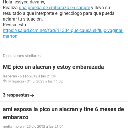
Hola jessyca.devany,
Realiza
una prueba de embarazo en sangre
y lleva su
resultado a que interprete el ginecólogo para que pueda
aclarar tu situación.
Revisa esto:
https://salud.ccm.net/faq/11334-que-causa-el-flujo-vaginal-
marron
Discusiones similares
ME pico un alacran y estoy embarazada
lesperan
-
6 sep 2012 a las 21:34
Miligarcia
-
31 jul 2023 a las 11:02
3 respuestas
ami esposa la pico un alacran y tine 6 meses de
embarazo
melky moran
-
25 dic 2012 a las 21:04