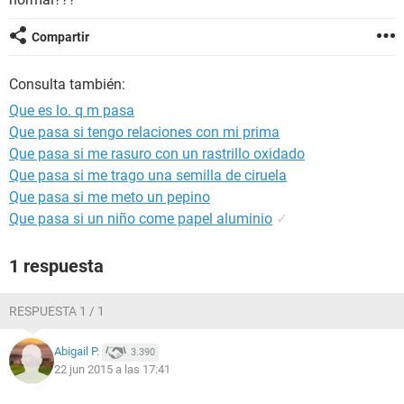
Compartir
Consulta también:
Que es lo. q m pasa
Que pasa si tengo relaciones con mi prima
Que pasa si me rasuro con un rastrillo oxidado
Que pasa si me trago una semilla de ciruela
Que pasa si me meto un pepino
Que pasa si un niño come papel aluminio
✓
1 respuesta
RESPUESTA 1 / 1
Abigail P.
3.390
22 jun 2015 a las 17:41