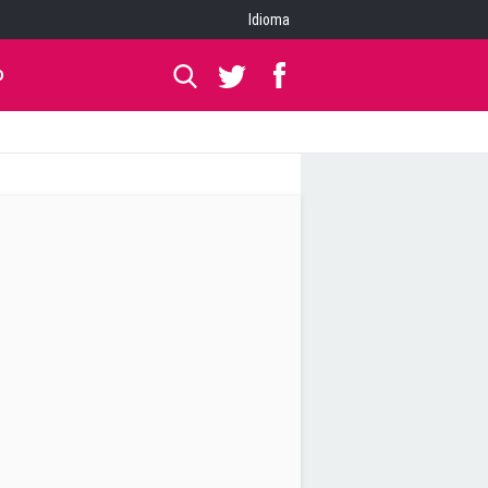
Idioma
O