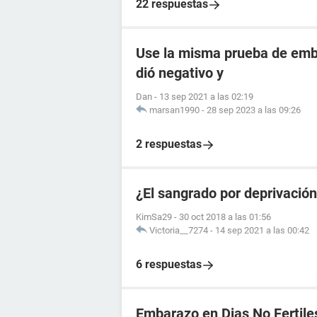
22 respuestas
Use la misma prueba de emba
dió negativo y
Dan
-
13 sep 2021 a las 02:19
marsan1990
-
28 sep 2023 a las 09:26
2 respuestas
¿El sangrado por deprivació
KimSa29
-
30 oct 2018 a las 01:56
Victoria__7274
-
14 sep 2021 a las 00:42
6 respuestas
Embarazo en Dias No Fertile