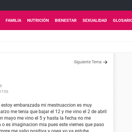
FAMILIA
NUTRICIÓN
BIENESTAR
SEXUALIDAD
GLOSARI
Siguiente Tema
29
17:03
si estoy embarazada mi mestruaccion es muy
zo me tenia que bajar el 12 y me vino el 2 de abril
n mayo me vino el 5 y hasta la fecha no me
 o es imaginacion mia pues este viernes que paso
mgre me salio positiva y osea yo ya estube