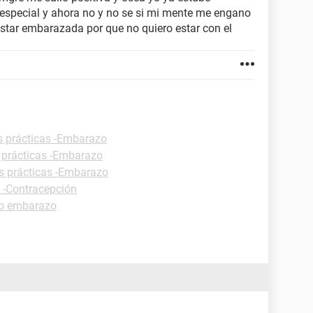
especial y ahora no y no se si mi mente me engano
 estar embarazada por que no quiero estar con el
s prácticas -Embarazo
 prácticas -Embarazo
s prácticas -Embarazo
s -Contracepción
o embarazo