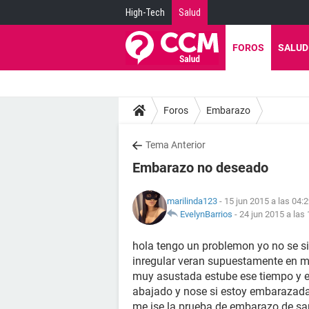
High-Tech
Salud
FOROS
SALUD
Foros
Embarazo
Tema Anterior
Embarazo no deseado
marilinda123
- 15 jun 2015 a las 04:
EvelynBarrios
-
24 jun 2015 a las 
hola tengo un problemon yo no se 
inregular veran supuestamente en mar
muy asustada estube ese tiempo y e
abajado y nose si estoy embarazada
me ise la prueba de embarazo de sa