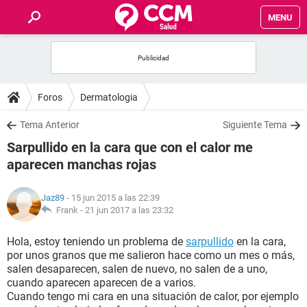
MENU
INICIO
FOROS
Foros
Dermatologia
SALUD
Tema Anterior
Siguiente Tema
Sarpullido en la cara que con el calor me
FAMILIA
aparecen manchas rojas
NUTRICIÓN
Jaz89
- 15 jun 2015 a las 22:39
Frank -
21 jun 2017 a las 23:32
BIENESTAR
Hola, estoy teniendo un problema de
sarpullido
en la cara,
por unos granos que me salieron hace como un mes o más,
SEXUALIDAD
salen desaparecen, salen de nuevo, no salen de a uno,
cuando aparecen aparecen de a varios.
Cuando tengo mi cara en una situación de calor, por ejemplo
GLOSARIO