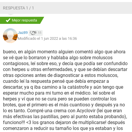
causado problemas antes), cambié la esponja de baño.. en
RESPUESTA 1 / 1
general, me cuido, pero me aparecieron estos granos que no
sé como curarlos!!
Mejor respuesta
que puede ser que tenga?
Jaz89
11
(agradezco mucho sus respuestas!!!!!)
Modificado el 1 jun 2022 a las 16:36
adjunto fotos para que vean
bueno, en algún momento alguien comentó algo que ahora
(antes de esto mi piel no tenía imperfecciones más allá de
se vé que lo borraron y hablaba algo sobre moluscos
ojeras)
contagiosos, leí sobre eso, y decía que podía ser confundido
con herpes u otras enfermedades, y que se debían descartar
otras opciones antes de diagnosticar a estos moluscos,
cuando leí la respuesta pensé que debía empezar a
descartar, ya q iba camino a la catástrofe y aún tengo que
esperar mucho para mi turno en el médico. leí sobre el
herpes y ví que no se cura pero se pueden controlar los
brotes, que el primero es el más cuantioso y después ya no
lo es tanto. Compré una crema con Acyclovir (leí que eran
más efectivas las pastillas, pero al punto estaba probando),
funciono!!! <3 los granos dejaron de multiplicarse! después
comenzaron a reducir su tamaño los que ya estaban y los