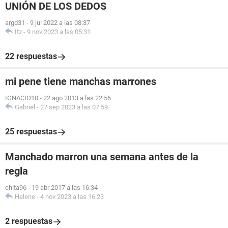
UNIÓN DE LOS DEDOS
argd31
-
9 jul 2022 a las 08:37
Itz
-
9 nov 2023 a las 05:31
22 respuestas
mi pene tiene manchas marrones
IGNACIO10
-
22 ago 2013 a las 22:56
Gabriel
-
27 sep 2023 a las 07:59
25 respuestas
Manchado marron una semana antes de la
regla
chita96
-
19 abr 2017 a las 16:34
Helene
-
4 nov 2023 a las 16:23
2 respuestas