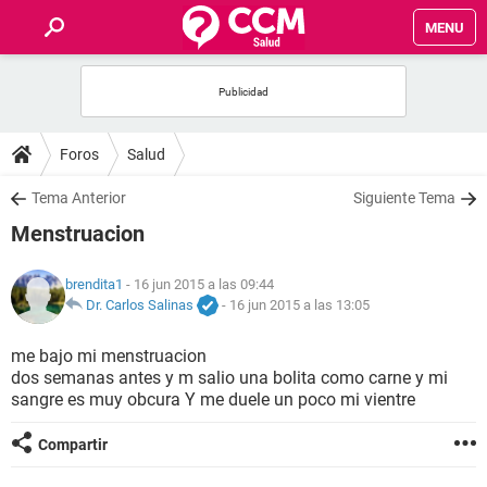
MENU
INICIO
FOROS
Foros
Salud
SALUD
Tema Anterior
Siguiente Tema
Menstruacion
FAMILIA
brendita1
- 16 jun 2015 a las 09:44
NUTRICIÓN
Dr. Carlos Salinas
-
16 jun 2015 a las 13:05
me bajo mi menstruacion
BIENESTAR
dos semanas antes y m salio una bolita como carne y mi
sangre es muy obcura Y me duele un poco mi vientre
SEXUALIDAD
Compartir
GLOSARIO