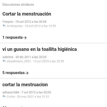
Discusiones similares
Cortar la menstruación
Yoeysix
-
18 oct 2012 a las 06:34
A.Herquinio
-
18 oct 2012 a las 15:59
1 respuesta
vi un gusano en la toallita higiénica
sabriina
-
30 dic 2011 a las 20:25
elyaahmero_2051
-
13 jun 2023 a las 22:59
5 respuestas
cortar la mestruacion
adriana1684
-
7 oct 2012 a las 02:05
Dulce
-
26 mar 2021 a las 21:51