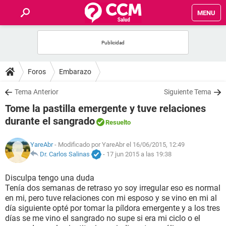
MENU
INICIO
FOROS
Foros
Embarazo
SALUD
Tema Anterior
Siguiente Tema
Tome la pastilla emergente y tuve relaciones
FAMILIA
durante el sangrado
Resuelto
NUTRICIÓN
YareAbr
- Modificado por YareAbr el 16/06/2015, 12:49
Dr. Carlos Salinas
-
17 jun 2015 a las 19:38
BIENESTAR
Disculpa tengo una duda
Tenía dos semanas de retraso yo soy irregular eso es normal
SEXUALIDAD
en mi, pero tuve relaciones con mi esposo y se vino en mi al
día siguiente opté por tomar la píldora emergente y a los tres
días se me vino el sangrado no supe si era mi ciclo o el
GLOSARIO