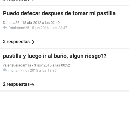
Puedo defecar despues de tomar mi pastilla
Daniela25
-
18 abr 2012 a las 02:40
Danistone25
-
5 jun 2016 a las 23:47
3 respuestas
pastilla y luego ir al baño, algun riesgo??
valenzuelacamila
-
3 nov 2015 a las 00:52
maria
-
7 nov 2015 a las 18:36
2 respuestas