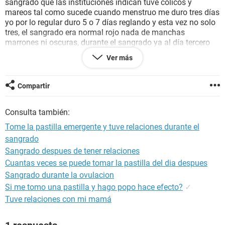
sangrado que las instituciones indican tuve cólicos y
mareos tal como sucede cuando menstruo me duro tres días
yo por lo regular duro 5 o 7 días reglando y esta vez no solo
tres, el sangrado era normal rojo nada de manchas
marrones ni oscuras, durante el sangrado ya al día tercero
tuve relaciones y se vino en mi el condón se rompió mi duda
Ver más
es puedo quedar embarazada? Todavia al día siguiente
seguía sangrado pero era leve solo sangramiento con
mucosa, mi duda es hay riesgo se embarazo?
Compartir
Debo de tomar la pastilla de nuevo?
Me ayudaría mucho su respuesta la verdad no quisiera
Consulta también:
tomar la pastilla de nuevo por los riesgos que representa
Gracias por tomar su tiempo en leer mi pregunta
Tome la pastilla emergente y tuve relaciones durante el
sangrado
Sangrado despues de tener relaciones
Cuantas veces se puede tomar la pastilla del dia despues
Sangrado durante la ovulacion
Si me tomo una pastilla y hago popo hace efecto?
✓
Tuve relaciones con mi mamá