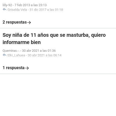
lilly-92
-
7 feb 2013 a las 23:13
Griselda Vela
-
31 dic 2017 a las 01:18
2 respuestas
Soy niña de 11 años que se masturba, quiero
informarme bien
Quemiras.-.
-
30 abr 2021 a las 01:36
Elki_Lahuea
-
30 abr 2021 a las 06:14
1 respuesta