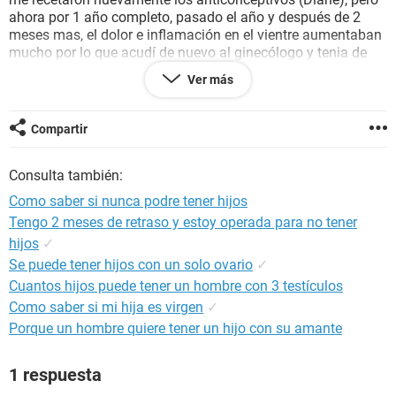
ahora por 1 año completo, pasado el año y después de 2
meses mas, el dolor e inflamación en el vientre aumentaban
mucho por lo que acudí de nuevo al ginecólogo y tenia de
nuevo quistes, pero ahora el ovario derecho estaba
Ver más
aumentado de tamaño por la cantidad de quistes que tenia,
por lo que me recetaron Omifin, el caso es que lo tome
igualmente por tres meses y los quistes no desaparecen,
Compartir
tengo aproximadamente 2 años sin tomar ningún
medicamento y sin usar ningún método anticonceptivo y
Consulta también:
nunca ha existido un embarazo, mi pregunta es si los
medicamentos antes mencionados o los quistes en los
Como saber si nunca podre tener hijos
ovarios afectan en la fertilidad.
Tengo 2 meses de retraso y estoy operada para no tener
hijos
✓
Se puede tener hijos con un solo ovario
✓
Cuantos hijos puede tener un hombre con 3 testículos
Como saber si mi hija es virgen
✓
Porque un hombre quiere tener un hijo con su amante
1 respuesta