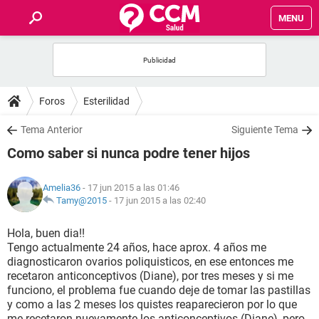
MENU
INICIO
FOROS
Foros
Esterilidad
SALUD
Tema Anterior
Siguiente Tema
Como saber si nunca podre tener hijos
FAMILIA
Amelia36
- 17 jun 2015 a las 01:46
NUTRICIÓN
Tamy@2015
-
17 jun 2015 a las 02:40
Hola, buen dia!!
BIENESTAR
Tengo actualmente 24 años, hace aprox. 4 años me
diagnosticaron ovarios poliquisticos, en ese entonces me
SEXUALIDAD
recetaron anticonceptivos (Diane), por tres meses y si me
funciono, el problema fue cuando deje de tomar las pastillas
y como a las 2 meses los quistes reaparecieron por lo que
GLOSARIO
me recetaron nuevamente los anticonceptivos (Diane), pero