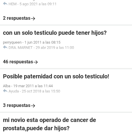
HEM
-
5 ago 2021 a las 09:11
2 respuestas
con un solo testiculo puede tener hijos?
perryqueen
-
1 jun 2011 a las 08:15
DRA. MARNET
-
29 abr 2019 a las 11:00
46 respuestas
Posible paternidad con un solo testiculo!
Alba
-
19 mar 2011 a las 11:44
Ayuda
-
25 oct 2018 a las 15:50
3 respuestas
mi novio esta operado de cancer de
prostata,puede dar hijos?