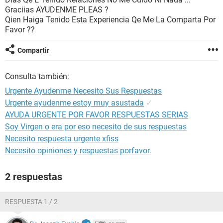
Graciias AYUDENME PLEAS ?
Qien Haiga Tenido Esta Experiencia Qe Me La Comparta Por
Favor ??
Compartir
Consulta también:
Urgente Ayudenme Necesito Sus Respuestas
Urgente ayudenme estoy muy asustada
✓
AYUDA URGENTE POR FAVOR RESPUESTAS SERIAS
Soy Virgen o era por eso necesito de sus respuestas
Necesito respuesta urgente xfiss
Necesito opiniones y respuestas porfavor.
2 respuestas
RESPUESTA 1 / 2