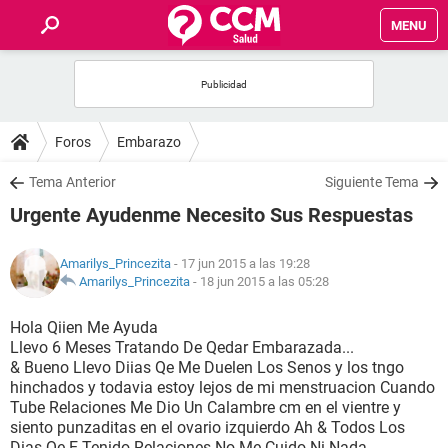
MENU
INICIO
FOROS
Foros
Embarazo
SALUD
Tema Anterior
Siguiente Tema
Urgente Ayudenme Necesito Sus Respuestas
FAMILIA
Amarilys_Princezita
- 17 jun 2015 a las 19:28
NUTRICIÓN
Amarilys_Princezita
-
18 jun 2015 a las 05:28
Hola Qiien Me Ayuda
BIENESTAR
Llevo 6 Meses Tratando De Qedar Embarazada...
& Bueno Llevo Diias Qe Me Duelen Los Senos y los tngo
SEXUALIDAD
hinchados y todavia estoy lejos de mi menstruacion Cuando
Tube Relaciones Me Dio Un Calambre cm en el vientre y
siento punzaditas en el ovario izquierdo Ah & Todos Los
GLOSARIO
Dias Qe E Tenido Relaciones No Me Cuido Ni Nada ...