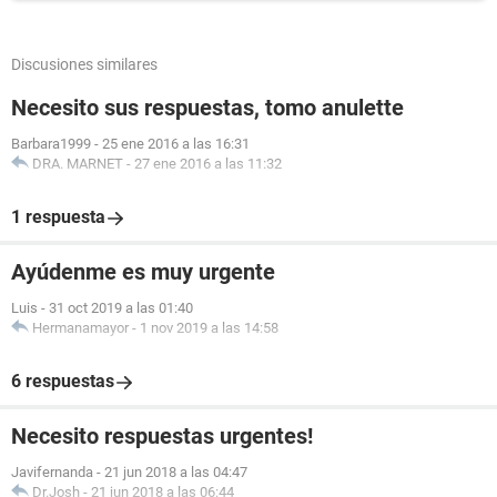
Discusiones similares
Necesito sus respuestas, tomo anulette
Barbara1999
-
25 ene 2016 a las 16:31
DRA. MARNET
-
27 ene 2016 a las 11:32
1 respuesta
Ayúdenme es muy urgente
Luis
-
31 oct 2019 a las 01:40
Hermanamayor
-
1 nov 2019 a las 14:58
6 respuestas
Necesito respuestas urgentes!
Javifernanda
-
21 jun 2018 a las 04:47
Dr.Josh
-
21 jun 2018 a las 06:44