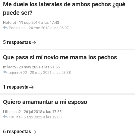
Me duele los laterales de ambos pechos ¿qué
puede ser?
Neferet
-
11 sep 2014 a las 17:43
Paolaluna
-
24 ene 2018 a las 06:07
5 respuestas
Que pasa si mí novio me mama los pechos
milagro
-
20 may 2021 a las 21:56
arjenro300
-
20 may 2021 a las 23:38
1 respuesta
Quiero amamantar a mi esposo
Littleluna2
-
26 jul 2018 a las 17:55
Paulita
-
5 ago 2022 a las 12:00
6 respuestas