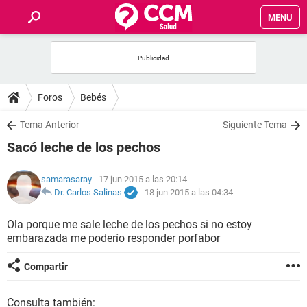
MENU
INICIO
FOROS
Foros
Bebés
SALUD
Tema Anterior
Siguiente Tema
Sacó leche de los pechos
FAMILIA
samarasaray
- 17 jun 2015 a las 20:14
NUTRICIÓN
Dr. Carlos Salinas
-
18 jun 2015 a las 04:34
Ola porque me sale leche de los pechos si no estoy
BIENESTAR
embarazada me poderío responder porfabor
SEXUALIDAD
Compartir
GLOSARIO
Consulta también: