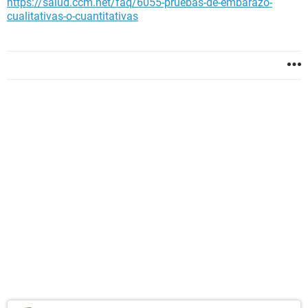
https://salud.ccm.net/faq/6055-pruebas-de-embarazo-
cualitativas-o-cuantitativas