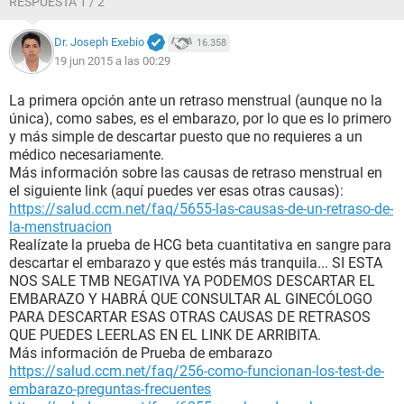
RESPUESTA 1 / 2
Dr. Joseph Exebio
16.358
19 jun 2015 a las 00:29
La primera opción ante un retraso menstrual (aunque no la
única), como sabes, es el embarazo, por lo que es lo primero
y más simple de descartar puesto que no requieres a un
médico necesariamente.
Más información sobre las causas de retraso menstrual en
el siguiente link (aquí puedes ver esas otras causas):
https://salud.ccm.net/faq/5655-las-causas-de-un-retraso-de-
la-menstruacion
Realízate la prueba de HCG beta cuantitativa en sangre para
descartar el embarazo y que estés más tranquila... SI ESTA
NOS SALE TMB NEGATIVA YA PODEMOS DESCARTAR EL
EMBARAZO Y HABRÁ QUE CONSULTAR AL GINECÓLOGO
PARA DESCARTAR ESAS OTRAS CAUSAS DE RETRASOS
QUE PUEDES LEERLAS EN EL LINK DE ARRIBITA.
Más información de Prueba de embarazo
https://salud.ccm.net/faq/256-como-funcionan-los-test-de-
embarazo-preguntas-frecuentes