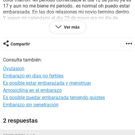
17 y aun no me biene mi periodo.. es normal oh puedo estar
embarasada. En las dos relasiones mi novio termino dentro.
Y segun mi calendario el dia 29 de mayo era mi dia de
ovulasion pero un dia antes tome una pastilla yamada
Ver más
TakeActonion. ayuda porfavor.. ise una prueva casera el dia
14 de junio y salio negativa.
Compartir
Consulta también:
Ovulasion
Embarazo en días no fertiles
Es posible estar embarazada y menstruar
Amoxicilina en el embarazo
Es posible quedar embarazada teniendo quistes
Embarazo sin penetración
2 respuestas