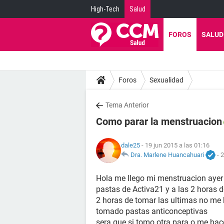
High-Tech
Salud
FOROS
SALUD
Foros
Sexualidad
Tema Anterior
Como parar la menstruacion
dale25
- 19 jun 2015 a las 01:16
Dra. Marlene Huancahuari
-
2
Hola me llego mi menstruacion ayer 
pastas de Activa21 y a las 2 horas 
2 horas de tomar las ultimas no me 
tomado pastas anticonceptivas
sera que si tomo otra para o me hace