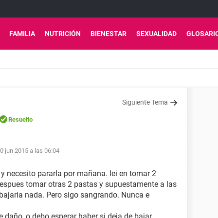
FAMILIA
NUTRICIÓN
BIENESTAR
SEXUALIDAD
GLOSARI
Siguiente Tema
Resuelto
0 jun 2015 a las 06:04
y necesito pararla por mañana. lei en tomar 2
despues tomar otras 2 pastas y supuestamente a las
bajaria nada. Pero sigo sangrando. Nunca e
 daño, o debo esperar haber si deja de bajar.