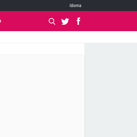
Idioma
O