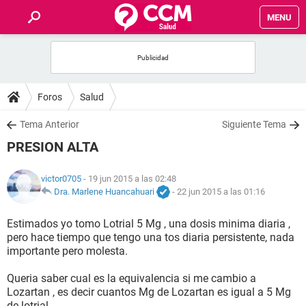
MENU
INICIO
FOROS
Foros
Salud
SALUD
Tema Anterior
Siguiente Tema
PRESION ALTA
FAMILIA
victor0705
- 19 jun 2015 a las 02:48
NUTRICIÓN
Dra. Marlene Huancahuari
-
22 jun 2015 a las 01:16
Estimados yo tomo Lotrial 5 Mg , una dosis minima diaria ,
BIENESTAR
pero hace tiempo que tengo una tos diaria persistente, nada
importante pero molesta.
SEXUALIDAD
Queria saber cual es la equivalencia si me cambio a
Lozartan , es decir cuantos Mg de Lozartan es igual a 5 Mg
GLOSARIO
de lotrial .