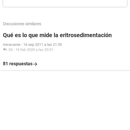
Discusiones similares
Qué es lo que mide la eritrosedimentación
micecame
-
16 sep 2011 a las 21:39
Sil
-
19 feb 2020 a las 20:51
81 respuestas