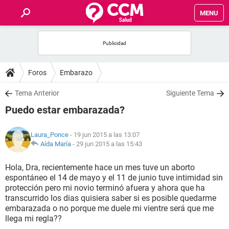
MENU
INICIO
FOROS
Foros
Embarazo
SALUD
Tema Anterior
Siguiente Tema
Puedo estar embarazada?
FAMILIA
Laura_Ponce
- 19 jun 2015 a las 13:07
NUTRICIÓN
Aída María
-
29 jun 2015 a las 15:43
Hola, Dra, recientemente hace un mes tuve un aborto
BIENESTAR
espontáneo el 14 de mayo y el 11 de junio tuve intimidad sin
protección pero mi novio terminó afuera y ahora que ha
SEXUALIDAD
transcurrido los dias quisiera saber si es posible quedarme
embarazada o no porque me duele mi vientre será que me
llega mi regla??
GLOSARIO