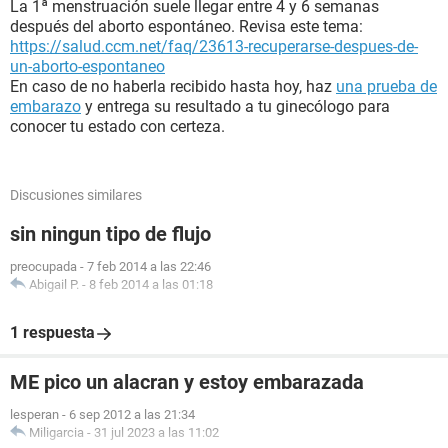
La 1ª menstruación suele llegar entre 4 y 6 semanas
después del aborto espontáneo. Revisa este tema:
https://salud.ccm.net/faq/23613-recuperarse-despues-de-
un-aborto-espontaneo
En caso de no haberla recibido hasta hoy, haz
una prueba de
embarazo
y entrega su resultado a tu ginecólogo para
conocer tu estado con certeza.
Discusiones similares
sin ningun tipo de flujo
preocupada
-
7 feb 2014 a las 22:46
Abigail P.
-
8 feb 2014 a las 01:18
1 respuesta
ME pico un alacran y estoy embarazada
lesperan
-
6 sep 2012 a las 21:34
Miligarcia
-
31 jul 2023 a las 11:02