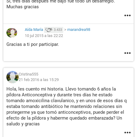
Si, tres días después me bajo fue todo un desarreglo.
Muchas gracias
Aída María
>
marandrea98
3.433
10 jul 2015 a las 22:22
Gracias a ti por participar.
Cristina555
21 feb 2016 a las 15:29
Hola, les cuento mi historia. Llevo tomando 6 años la
píldora Anticonceptiva y durante tres días he estado
tomando amoxicilina clavulanico, y en unos de esos días q
estaba tomando antibiótico he mantenido relaciones sin
protegerme ya que tomó anticonceptivos, puede perder el
efecto de la píldora y haberme quedado embarazada? Un
saludo y gracias