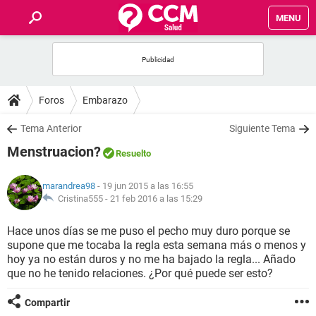
MENU
INICIO
FOROS
Foros
Embarazo
SALUD
Tema Anterior
Siguiente Tema
Menstruacion?
Resuelto
FAMILIA
marandrea98
- 19 jun 2015 a las 16:55
NUTRICIÓN
Cristina555 -
21 feb 2016 a las 15:29
Hace unos días se me puso el pecho muy duro porque se
BIENESTAR
supone que me tocaba la regla esta semana más o menos y
hoy ya no están duros y no me ha bajado la regla... Añado
SEXUALIDAD
que no he tenido relaciones. ¿Por qué puede ser esto?
Compartir
GLOSARIO