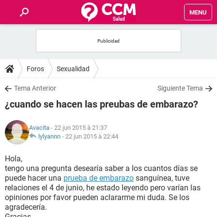
MENU
INICIO
FORUMS
Foros
Sexualidad
SALUD
Tema Anterior
Siguiente Tema
¿cuando se hacen las preubas de embarazo?
FAMILIA
Avacita
- 22 jun 2015 à 21:37
NUTRICIÓN
lylyannn
-
22 jun 2015 à 22:44
Hola,
BIENESTAR
tengo una pregunta desearía saber a los cuantos días se
puede hacer una
prueba de embarazo
sanguínea, tuve
SEXUALIDAD
relaciones el 4 de junio, he estado leyendo pero varían las
opiniones por favor pueden aclararme mi duda. Se los
agradecería.
GLOSARIO
Gracias.