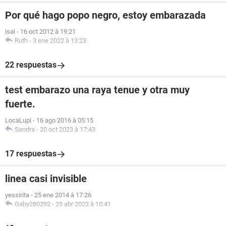
Por qué hago popo negro, estoy embarazada
isai
-
16 oct 2012 à 19:21
Ruth
-
3 ene 2022 à 13:23
22 respuestas
test embarazo una raya tenue y otra muy
fuerte.
LocaLupi
-
16 ago 2016 à 05:15
Sandra
-
20 oct 2023 à 17:43
17 respuestas
linea casi invisible
yessirita
-
25 ene 2014 à 17:26
Gaby280292
-
25 abr 2022 à 10:41