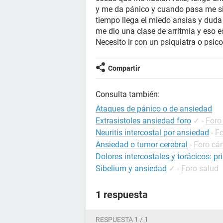
y me da pánico y cuando pasa me si
tiempo llega el miedo ansias y dud
me dio una clase de arritmia y eso e
Necesito ir con un psiquiatra o psi
Compartir
Consulta también:
Ataques de pánico o de ansiedad
Extrasistoles ansiedad foro
✓
-
Foro
Neuritis intercostal por ansiedad
-
Fo
Ansiedad o tumor cerebral
-
Foro cá
Dolores intercostales y torácicos: p
Sibelium y ansiedad
✓
-
Foro salud
1 respuesta
RESPUESTA 1 / 1