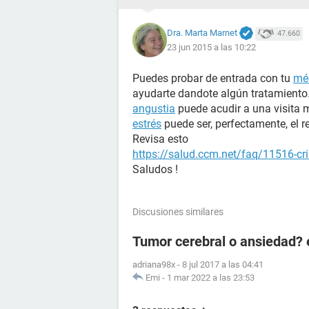
Dra. Marta Marnet
47.660
23 jun 2015 a las 10:22
Puedes probar de entrada con tu
méd
ayudarte dandote algún tratamiento.
angustia
puede acudir a una visita 
estrés
puede ser, perfectamente, el r
Revisa esto
https://salud.ccm.net/faq/11516-cri
Saludos !
Discusiones similares
Tumor cerebral o ansiedad?
adriana98x
-
8 jul 2017 a las 04:41
Emi
-
1 mar 2022 a las 23:53