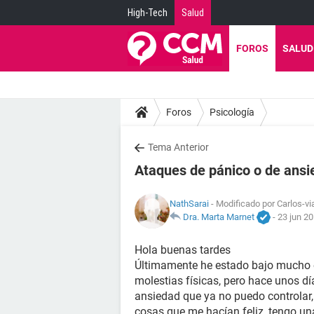
High-Tech
Salud
FOROS
SALUD
Foros
Psicología
Tema Anterior
Ataques de pánico o de ans
NathSarai
- Modificado por Carlos-vi
Dra. Marta Marnet
-
23 jun 20
Hola buenas tardes
Últimamente he estado bajo mucho 
molestias físicas, pero hace unos d
ansiedad que ya no puedo controlar,
cosas que me hacían feliz, tengo un