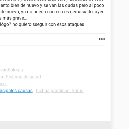
ento bien de nuevo y se van las dudas pero al poco
a de nuevo, ya no puedo con eso es demasiado, ayer
s más grave...
cológo? no quiero sseguir con esos ataques
 cardiología
ro Sistema de salud
ncer
rincipales causas
-
Fichas prácticas -Salud