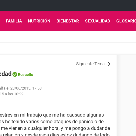
FAMILIA
NUTRICIÓN
BIENESTAR
SEXUALIDAD
GLOSARI
Siguiente Tema
iedad
Resuelto
alfa el 23/06/2015, 17:58
15 a las 10:22
estrés en mi trabajo que me ha causado algunas
ías he tenido varios como ataques de pánico o de
 me vienen a cualquier hora, y me pongo a dudar de
a relación y desde esos días estoy dudando de todo