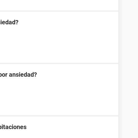
siedad?
 por ansiedad?
pitaciones