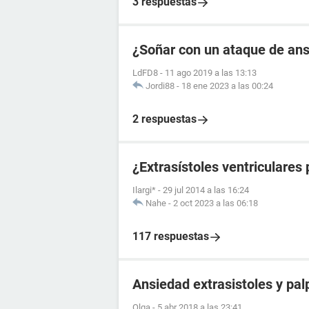
3 respuestas
¿Soñar con un ataque de an
LdFD8
-
11 ago 2019 a las 13:13
Jordi88
-
18 ene 2023 a las 00:24
2 respuestas
¿Extrasístoles ventriculares
Ilargi*
-
29 jul 2014 a las 16:24
Nahe
-
2 oct 2023 a las 06:18
117 respuestas
Ansiedad extrasistoles y pal
Olga
-
5 abr 2018 a las 23:41