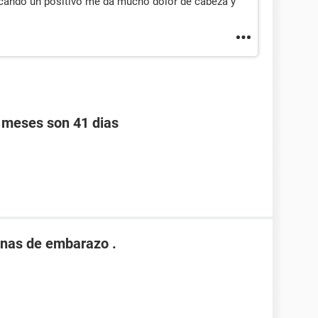
cando un positivo me da mucho dolor de cabeza y
s meses son 41 dias
nas de embarazo .