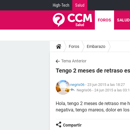
High-Tech
Salud
FOROS
SALUD
Foros
Embarazo
Tema Anterior
Tengo 2 meses de retraso e
negris06
- 23 jun 2015 a las 18:27
Negris06 -
24 jun 2015 a las 03:
Hola, tengo 2 meses de retraso me h
negativa, tengo mareos, dolor en los
Compartir