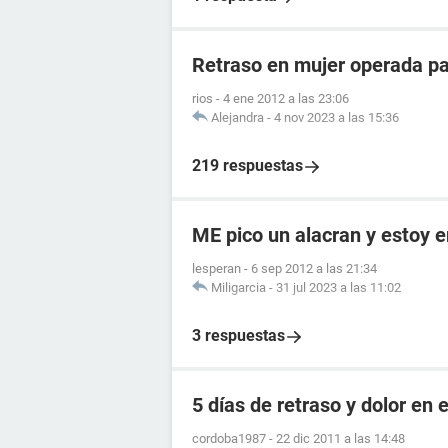
Retraso en mujer operada pa
rios
-
4 ene 2012 a las 23:06
Alejandra
-
4 nov 2023 a las 15:36
219 respuestas
ME pico un alacran y estoy
lesperan
-
6 sep 2012 a las 21:34
Miligarcia
-
31 jul 2023 a las 11:02
3 respuestas
5 días de retraso y dolor en e
cordoba1987
-
22 dic 2011 a las 14:48