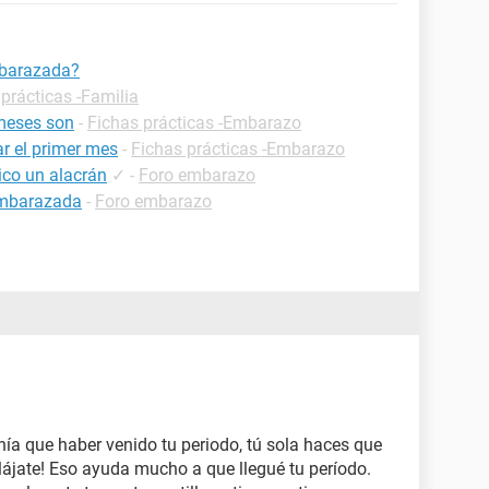
mbarazada?
prácticas -Familia
meses son
-
Fichas prácticas -Embarazo
r el primer mes
-
Fichas prácticas -Embarazo
co un alacrán
✓
-
Foro embarazo
 embarazada
-
Foro embarazo
enía que haber venido tu periodo, tú sola haces que
elájate! Eso ayuda mucho a que llegué tu período.