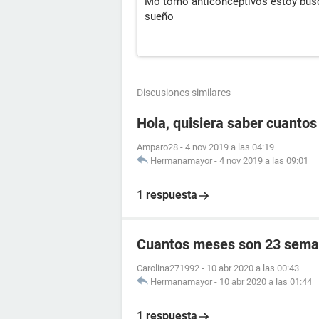
Mo tomo anticonceptivos estoy bus
sueño
Discusiones similares
Hola, quisiera saber cuanto
Amparo28
-
4 nov 2019 a las 04:19
Hermanamayor
-
4 nov 2019 a las 09:01
1 respuesta
Cuantos meses son 23 sema
Carolina271992
-
10 abr 2020 a las 00:43
Hermanamayor
-
10 abr 2020 a las 01:44
1 respuesta