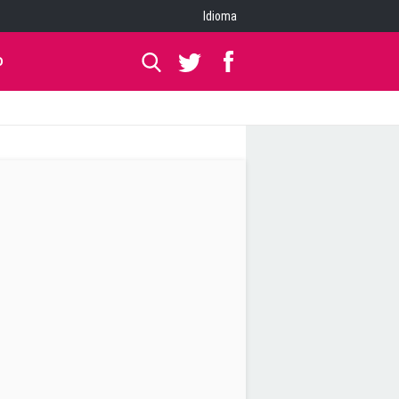
Idioma
O