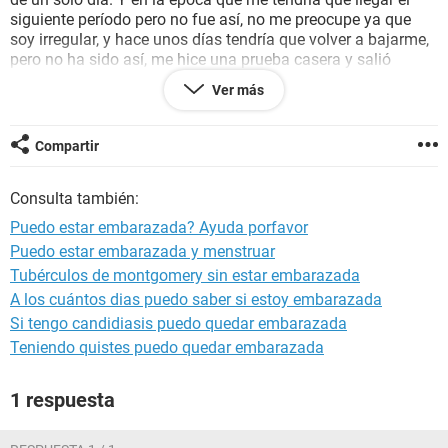
siguiente período pero no fue así, no me preocupe ya que
soy irregular, y hace unos días tendría que volver a bajarme,
pero no ha sido así, me hice una prueba casera y salió
negativo casi al instante, hay probabilidad de que esté
Ver más
embarazada y mi desequilibrio hormonal afecte en la prueba
casera? Puedo estar embarazada?
Compartir
Consulta también:
Puedo estar embarazada? Ayuda porfavor
Puedo estar embarazada y menstruar
Tubérculos de montgomery sin estar embarazada
A los cuántos dias puedo saber si estoy embarazada
Si tengo candidiasis puedo quedar embarazada
Teniendo quistes puedo quedar embarazada
1 respuesta