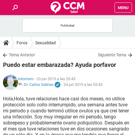
MENU
INICIO
FOROS
Foros
Sexualidad
SALUD
Tema Anterior
Siguiente Tema
Puedo estar embarazada? Ayuda porfavor
FAMILIA
totomom
- 23 jun 2015 a las 20:43
NUTRICIÓN
Dr. Carlos Salinas
-
24 jun 2015 a las 03:43
Hola,Hola, tuve relaciones hace casi dos meses, no utilice
BIENESTAR
protección solo coito interrumpido, una semana antes tuve
mi periodo y cuando terminó utilice ovulos ya que creí tener
SEXUALIDAD
una infección. Soy muy irregular en mi periodo, tengo
sobrepeso y probablemente ovario poliquistico. Después en
el mes que tuve relaciones tuve en dos ocasiones sangrado
GLOSARIO
de un sólo día. Y en la época que me tendría que llegar el