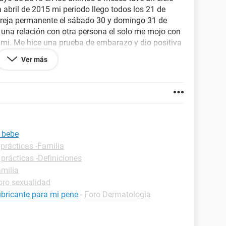
a abril de 2015 mi periodo llego todos los 21 de
areja permanente el sábado 30 y domingo 31 de
e una relación con otra persona el solo me mojo con
 mi. Me hice una prueba de embarazo y dio positiva
mi bebe, el hombre con el que tuve relaciones el
Ver más
re mi o mi pareja con el que tuve relaciones sin
e. Ayúdenme por favor esta incertidumbre me esta
i bebe
prácticas -Familia
 prácticas -Definiciones
amilia
oro sexualidad
bricante para mi pene
-
Foro Dermatologia