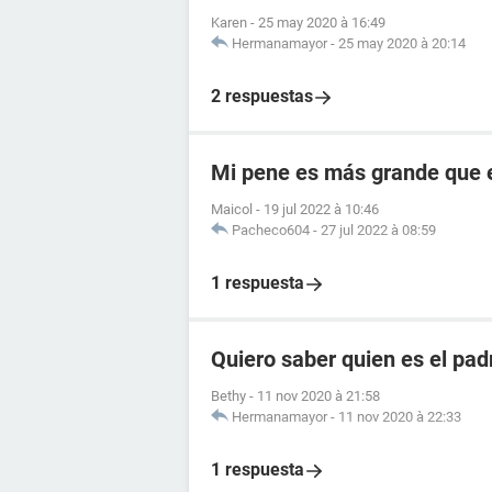
Karen
-
25 may 2020 à 16:49
Hermanamayor
-
25 may 2020 à 20:14
2 respuestas
Mi pene es más grande que 
Maicol
-
19 jul 2022 à 10:46
Pacheco604
-
27 jul 2022 à 08:59
1 respuesta
Quiero saber quien es el pad
Bethy
-
11 nov 2020 à 21:58
Hermanamayor
-
11 nov 2020 à 22:33
1 respuesta