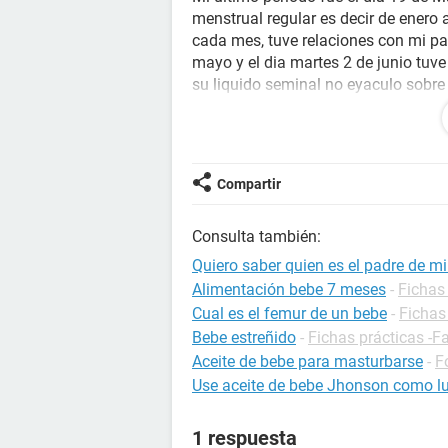
menstrual regular es decir de enero 
cada mes, tuve relaciones con mi p
mayo y el dia martes 2 de junio tuv
su liquido seminal no eyaculo sobre
quisiera saber quien es el padre de 
martes 2 de junio que no eyaculo sob
protección y buscamos tener un beb
matando.
Compartir
Consulta también:
Quiero saber quien es el padre de m
Alimentación bebe 7 meses
-
Fichas 
Cual es el femur de un bebe
-
Fichas
Bebe estreñido
-
Fichas prácticas -F
Aceite de bebe para masturbarse
-
F
Use aceite de bebe Jhonson como lu
1 respuesta