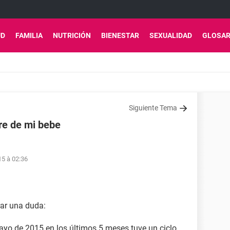
UD
FAMILIA
NUTRICIÓN
BIENESTAR
SEXUALIDAD
GLOSAR
Siguiente Tema
re de mi bebe
15 à 02:36
rar una duda:
Mayo de 2015 en los últimos 5 meses tuve un ciclo