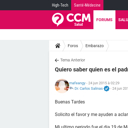
High-Tech
Santé-Médecine
FORUMS
SAL
Foros
Embarazo
Tema Anterior
Quiero saber quien es el pad
mafeangy
- 24 jun 2015 à 02:29
Dr. Carlos Salinas
-
24 jun 20
Buenas Tardes
Solicito el favor y me ayuden a acla
Mi ultimo periodo fue el dia 19 de 