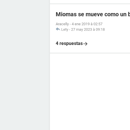
Miomas se mueve como un 
Aracelly
-
4 ene 2019 à 02:57
Lety
-
27 may 2023 à 09:18
4 respuestas