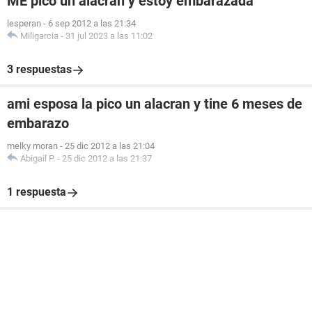
ME pico un alacran y estoy embarazada
lesperan
-
6 sep 2012 a las 21:34
Miligarcia
-
31 jul 2023 a las 11:02
3 respuestas
ami esposa la pico un alacran y tine 6 meses de
embarazo
melky moran
-
25 dic 2012 a las 21:04
Abigail P.
-
25 dic 2012 a las 21:37
1 respuesta