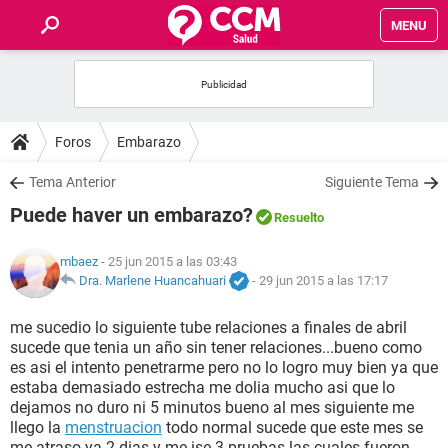
MENU
INICIO
FOROS
Foros
Embarazo
SALUD
Tema Anterior
Siguiente Tema
Puede haver un embarazo?
Resuelto
FAMILIA
mbaez
- 25 jun 2015 a las 03:43
NUTRICIÓN
Dra. Marlene Huancahuari
-
29 jun 2015 a las 17:17
me sucedio lo siguiente tube relaciones a finales de abril
BIENESTAR
sucede que tenia un año sin tener relaciones...bueno como
es asi el intento penetrarme pero no lo logro muy bien ya que
SEXUALIDAD
estaba demasiado estrecha me dolia mucho asi que lo
dejamos no duro ni 5 minutos bueno al mes siguiente me
llego la
menstruacion
todo normal sucede que este mes se
GLOSARIO
me atraso ya 2 dias y me ise 3 pruebas las cuales fueron