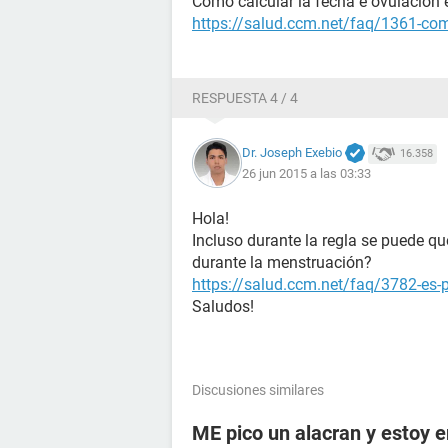
Como calcular la fecha e ovulación e
https://salud.ccm.net/faq/1361-como
RESPUESTA 4 / 4
Dr. Joseph Exebio
16.358
26 jun 2015 a las 03:33
Hola!
Incluso durante la regla se puede 
durante la menstruación?
https://salud.ccm.net/faq/3782-es-
Saludos!
Discusiones similares
ME pico un alacran y estoy