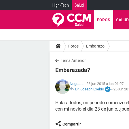
High-Tech
Salud
FOROS
SALUD
Foros
Embarazo
Tema Anterior
Embarazada?
Negrasa
- 26 jun 2015 a las 01:07
Dr. Joseph Exebio
-
26 jun 20
Hola a todos, mi periodo comenzó el 
con mi novio el dia 23 de junio, ¿
Compartir