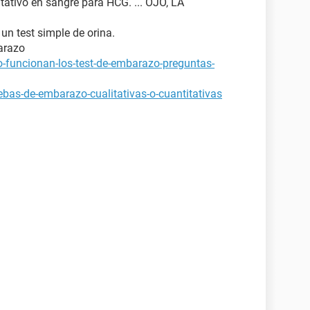
tativo en sangre para HCG. ... OJO, LA
 un test simple de orina.
arazo
-funcionan-los-test-de-embarazo-preguntas-
bas-de-embarazo-cualitativas-o-cuantitativas