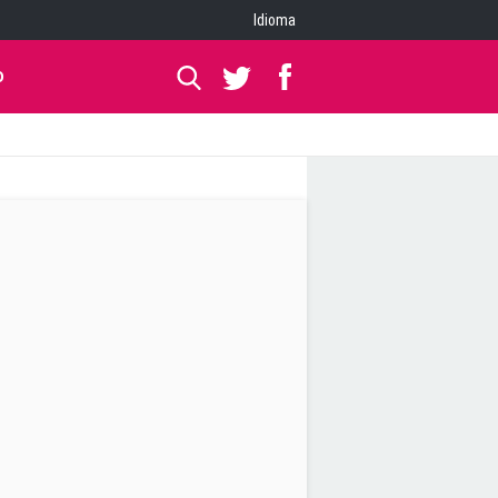
Idioma
O