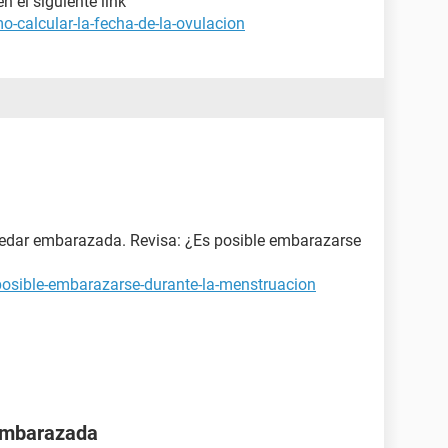
n el siguiente link
-calcular-la-fecha-de-la-ovulacion
quedar embarazada. Revisa: ¿Es posible embarazarse
posible-embarazarse-durante-la-menstruacion
 embarazada