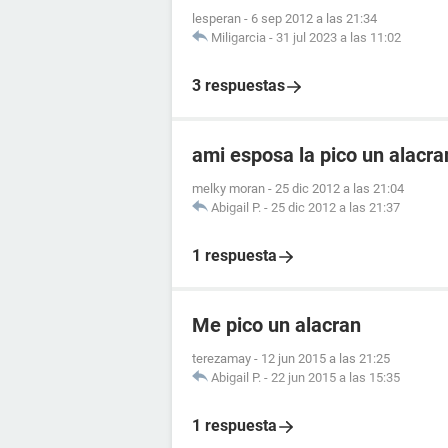
lesperan
-
6 sep 2012 a las 21:34
Miligarcia
-
31 jul 2023 a las 11:02
3 respuestas
ami esposa la pico un alacr
melky moran
-
25 dic 2012 a las 21:04
Abigail P.
-
25 dic 2012 a las 21:37
1 respuesta
Me pico un alacran
terezamay
-
12 jun 2015 a las 21:25
Abigail P.
-
22 jun 2015 a las 15:35
1 respuesta