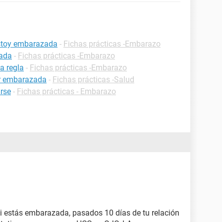
estoy embarazada
-
Fichas prácticas -Embarazo
zada
-
Fichas prácticas -Embarazo
a regla
-
Fichas prácticas -Embarazo
ar embarazada
-
Fichas prácticas -Salud
rse
-
Fichas prácticas - Embarazo
si estás embarazada, pasados 10 días de tu relación