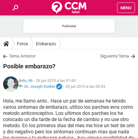
MENU
INICIO
FOROS
Foros
Embarazo
SALUD
Tema Anterior
Siguiente Tema
Posible embarazo?
FAMILIA
Anto_96
- 26 jun 2015 a las 01:00
NUTRICIÓN
Dr. Joseph Exebio
-
26 jun 2015 a las 03:34
Hola, me llamo anto.. Hace un par de semanas he tenido
BIENESTAR
varios sintomas de embarazo, utilizo los parches evra como
metodo anticonceptivo. Los ultimos dos parches los he
SEXUALIDAD
colocado un dia tarde de la fecha de cambio y no use otro
metodo. En los primeros dias del mes me hice un test de orin
y dio negativo pero los sintomas continuan mas que nada
GLOSARIO
los mareos y la inchazon pelvica.. hay alguna posibilidad de