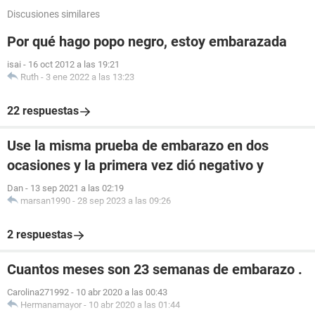
Discusiones similares
Por qué hago popo negro, estoy embarazada
isai
-
16 oct 2012 a las 19:21
Ruth
-
3 ene 2022 a las 13:23
22 respuestas
Use la misma prueba de embarazo en dos
ocasiones y la primera vez dió negativo y
Dan
-
13 sep 2021 a las 02:19
marsan1990
-
28 sep 2023 a las 09:26
2 respuestas
Cuantos meses son 23 semanas de embarazo .
Carolina271992
-
10 abr 2020 a las 00:43
Hermanamayor
-
10 abr 2020 a las 01:44