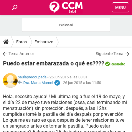
MENU
INICIO
FOROS
Foros
Embarazo
SALUD
Tema Anterior
Siguiente Tema
Puedo estar embarazada o qué es????
Resuelto
FAMILIA
paulapreocupada
- 26 jun 2015 a las 08:31
NUTRICIÓN
Dra. Marta Marnet
-
26 jun 2015 a las 11:50
Hola, necesito ayuda!!! Mi ultima regla fue el 19 de mayo, y
BIENESTAR
el día 22 de mayo tuve relaciones (osea, casi terminando mi
menstruación) sin protección, después, a las 12hs
SEXUALIDAD
cumplidas tomé la pastilla del día después por prevención.
Lo que me es raro es que, después de tener relaciones tuve
un sangrado antes de tomar la pastilla. Puedo estar
GLOSARIO
embarazada? Estamos a 26 de junio y no me viene la regla.