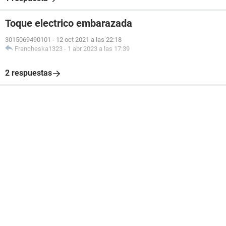
Toque electrico embarazada
3015069490101
-
12 oct 2021 a las 22:18
Francheska1323
-
1 abr 2023 a las 17:39
2 respuestas