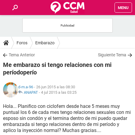
MENU
INICIO
FOROS
Foros
Embarazo
SALUD
Tema Anterior
Siguiente Tema
Me embarazo si tengo relaciones con mi
FAMILIA
períodoperío
NUTRICIÓN
d-m.a-96
- 26 jun 2015 a las 08:30
ANAPAT
-
4 jul 2015 a las 03:25
BIENESTAR
Hola... Planifico con ciclofem desde hace 5 meses muy
puntual los 6 de cada mes tengo relaciones sexuales con mi
SEXUALIDAD
esposo sin condón y el termina dentro de mi puedo quedar
embarazada si tengo relaciones dentro de mi período y
aplico la inyección normal? Muchas gracias....
GLOSARIO