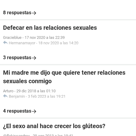
8 respuestas
Defecar en las relaciones sexuales
Gracieblue
-
17 nov 2020 a las 22:39
Hermanamayor
-
18 nov 2020 a las 14:20
3 respuestas
Mi madre me dijo que quiere tener relaciones
sexuales conmigo
Arturo
-
29 dic 2018 a las 01:10
Benjamin
-
3 feb 2023 a las 19:21
4 respuestas
¿El sexo anal hace crecer los glúteos?
@flakissandrey
-
29 ago 2013 a las 19:41