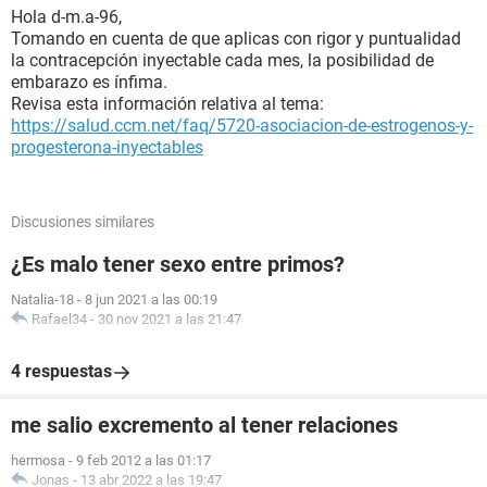
Hola d-m.a-96,
Tomando en cuenta de que aplicas con rigor y puntualidad
la contracepción inyectable cada mes, la posibilidad de
embarazo es ínfima.
Revisa esta información relativa al tema:
https://salud.ccm.net/faq/5720-asociacion-de-estrogenos-y-
progesterona-inyectables
Discusiones similares
¿Es malo tener sexo entre primos?
Natalia-18
-
8 jun 2021 a las 00:19
Rafael34
-
30 nov 2021 a las 21:47
4 respuestas
me salio excremento al tener relaciones
hermosa
-
9 feb 2012 a las 01:17
Jonas
-
13 abr 2022 a las 19:47