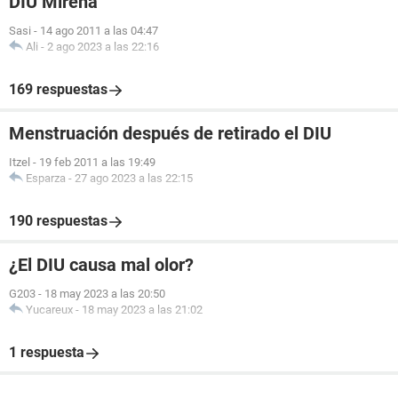
DIU Mirena
Sasi
-
14 ago 2011 a las 04:47
Ali
-
2 ago 2023 a las 22:16
169 respuestas
Menstruación después de retirado el DIU
Itzel
-
19 feb 2011 a las 19:49
Esparza
-
27 ago 2023 a las 22:15
190 respuestas
¿El DIU causa mal olor?
G203
-
18 may 2023 a las 20:50
Yucareux
-
18 may 2023 a las 21:02
1 respuesta