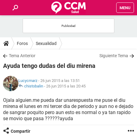
MENU
INICIO
FOROS
Foros
Sexualidad
SALUD
Tema Anterior
Siguiente Tema
Ayuda tengo dudas del diu mirena
FAMILIA
Lucycmarz
- 26 jun 2015 a las 13:51
NUTRICIÓN
chistobalin
-
26 jun 2015 a las 20:45
Ojala alguien.me pueda dar unarespuesta me puse el diu
BIENESTAR
mirena el lunes en mi tercer dia de periodo y aun no e dejado
de sangrar poquito pero aun esto es normal o ya tan rapido
SEXUALIDAD
se movio que pasa ??????ayuda
Compartir
GLOSARIO