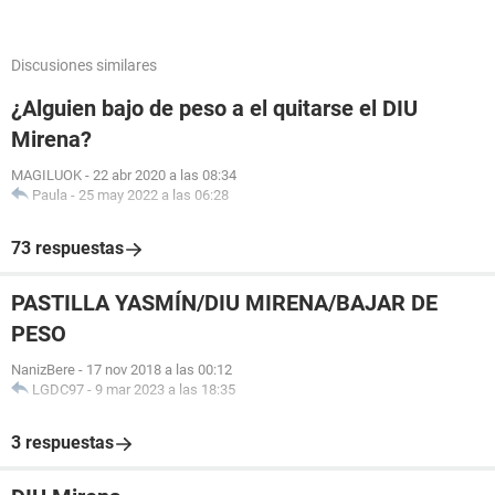
Discusiones similares
¿Alguien bajo de peso a el quitarse el DIU
Mirena?
MAGILUOK
-
22 abr 2020 a las 08:34
Paula
-
25 may 2022 a las 06:28
73 respuestas
PASTILLA YASMÍN/DIU MIRENA/BAJAR DE
PESO
NanizBere
-
17 nov 2018 a las 00:12
LGDC97
-
9 mar 2023 a las 18:35
3 respuestas