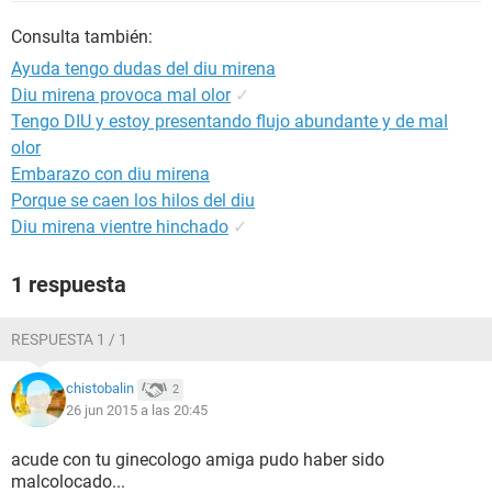
Consulta también:
Ayuda tengo dudas del diu mirena
Diu mirena provoca mal olor
✓
Tengo DIU y estoy presentando flujo abundante y de mal
olor
Embarazo con diu mirena
Porque se caen los hilos del diu
Diu mirena vientre hinchado
✓
1 respuesta
RESPUESTA 1 / 1
chistobalin
2
26 jun 2015 a las 20:45
acude con tu ginecologo amiga pudo haber sido
malcolocado...