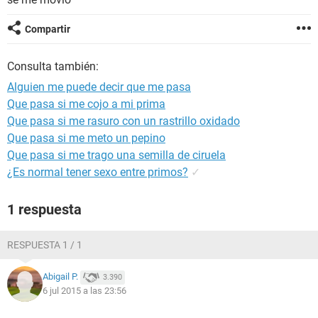
Compartir
Consulta también:
Alguien me puede decir que me pasa
Que pasa si me cojo a mi prima
Que pasa si me rasuro con un rastrillo oxidado
Que pasa si me meto un pepino
Que pasa si me trago una semilla de ciruela
¿Es normal tener sexo entre primos?
✓
1 respuesta
RESPUESTA 1 / 1
Abigail P.
3.390
6 jul 2015 a las 23:56