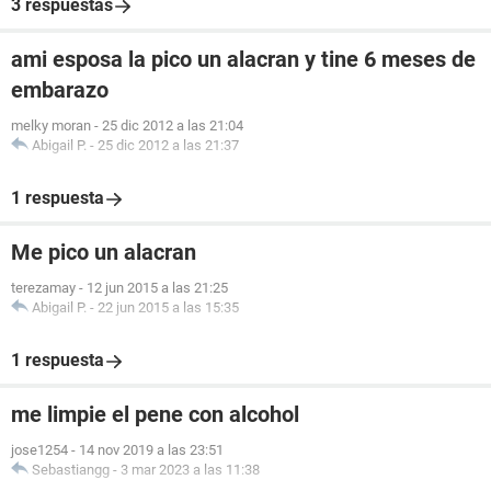
3 respuestas
ami esposa la pico un alacran y tine 6 meses de
embarazo
melky moran
-
25 dic 2012 a las 21:04
Abigail P.
-
25 dic 2012 a las 21:37
1 respuesta
Me pico un alacran
terezamay
-
12 jun 2015 a las 21:25
Abigail P.
-
22 jun 2015 a las 15:35
1 respuesta
me limpie el pene con alcohol
jose1254
-
14 nov 2019 a las 23:51
Sebastiangg
-
3 mar 2023 a las 11:38