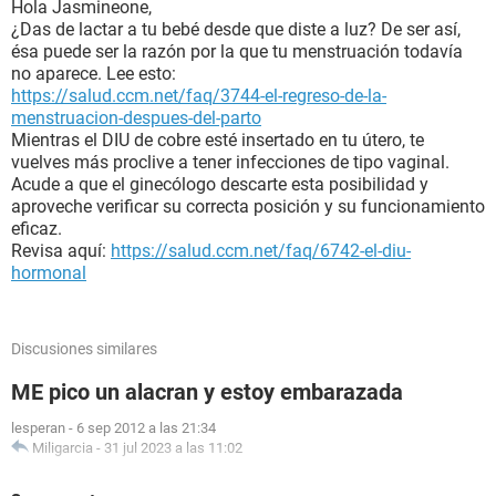
Hola Jasmineone,
¿Das de lactar a tu bebé desde que diste a luz? De ser así,
ésa puede ser la razón por la que tu menstruación todavía
no aparece. Lee esto:
https://salud.ccm.net/faq/3744-el-regreso-de-la-
menstruacion-despues-del-parto
Mientras el DIU de cobre esté insertado en tu útero, te
vuelves más proclive a tener infecciones de tipo vaginal.
Acude a que el ginecólogo descarte esta posibilidad y
aproveche verificar su correcta posición y su funcionamiento
eficaz.
Revisa aquí:
https://salud.ccm.net/faq/6742-el-diu-
hormonal
Discusiones similares
ME pico un alacran y estoy embarazada
lesperan
-
6 sep 2012 a las 21:34
Miligarcia
-
31 jul 2023 a las 11:02