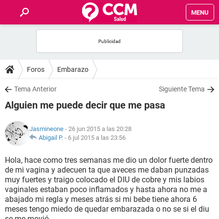
MENU
INICIO
FOROS
Foros
Embarazo
SALUD
Tema Anterior
Siguiente Tema
Alguien me puede decir que me pasa
FAMILIA
Jasmineone
- 26 jun 2015 a las 20:28
NUTRICIÓN
Abigail P.
-
6 jul 2015 a las 23:56
Hola, hace como tres semanas me dio un dolor fuerte dentro
BIENESTAR
de mi vagina y adecuen ta que aveces me daban punzadas
muy fuertes y traigo colocado el DIU de cobre y mis labios
SEXUALIDAD
vaginales estaban poco inflamados y hasta ahora no me a
abajado mi regla y meses atrás si mi bebe tiene ahora 6
meses tengo miedo de quedar embarazada o no se si el diu
GLOSARIO
se me movió