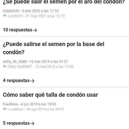
¿Se puede salir el semen por el aro del condón?
Caleb2r56
-
3 ene 2020 a las 17:10
Lester23
-
31 may 2021 a las 19:12
10 respuestas
¿Puede salirse el semen por la base del
condón?
sofia_96_5688
-
16 mar 2019 a las 01:07
DRA. MARNET
-
16 mar 2019 a las 12:50
4 respuestas
Cómo saber qué talla de condón usar
Faedhros
-
4 jun 2019 a las 19:06
c-salinas
-
30 ago 2019 a las 00:01
5 respuestas