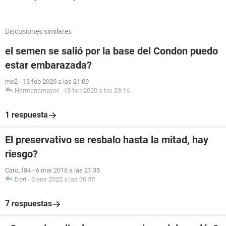
Discusiones similares
el semen se salió por la base del Condon puedo
estar embarazada?
me2
-
13 feb 2020 a las 21:09
Hermanamayor
-
13 feb 2020 a las 23:16
1 respuesta
El preservativo se resbalo hasta la mitad, hay
riesgo?
Caro_f84
-
6 mar 2016 a las 21:35
Dari
-
2 ene 2022 a las 00:35
7 respuestas