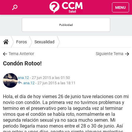
MENU
INICIO
FOROS
Foros
Sexualidad
SALUD
Tema Anterior
Siguiente Tema
Condón Rotoo!
FAMILIA
ana.12
- 27 jun 2015 a las 01:50
NUTRICIÓN
ana.12
-
27 jun 2015 a las 18:11
Hola, el día de hoy viernes 26 de junio tuve relaciones con mi
BIENESTAR
novio con condón. La primera vez no tuvimos problemas y
termino en el preservativo pero la segunda vez al terminar
SEXUALIDAD
vimos que el condón se había roto, normalmente en la
segunda relación sexual ya no saca mucho semen. Mi
periodo llegaría maso menos entre el 28 o 30 de junio. Así
GLOSARIO
que estoy a unos días, aparte ya siento algunas molestias