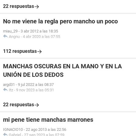
22 respuestas
No me viene la regla pero mancho un poco
miau_29
-
3 abr 2012 a las 18:35
Angnu
-
4 abr 2020 a las 07:55
112 respuestas
MANCHAS OSCURAS EN LA MANO Y EN LA
UNIÓN DE LOS DEDOS
argd31
-
9 jul 2022 a las 08:37
Itz
-
9 nov 2023 a las 05:31
22 respuestas
mi pene tiene manchas marrones
IGNACIO10
-
22 ago 2013 a las 22:56
Gabriel
-
27 sep 2023 a las 07:59