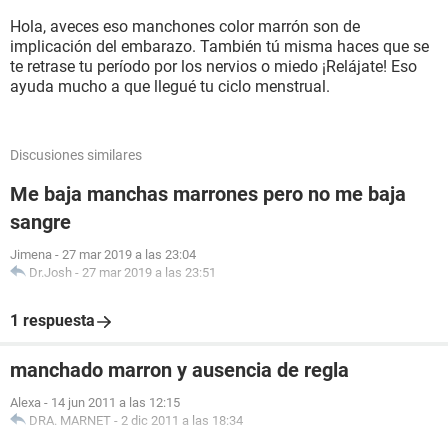
Hola, aveces eso manchones color marrón son de
implicación del embarazo. También tú misma haces que se
te retrase tu período por los nervios o miedo ¡Relájate! Eso
ayuda mucho a que llegué tu ciclo menstrual.
Discusiones similares
Me baja manchas marrones pero no me baja
sangre
Jimena
-
27 mar 2019 a las 23:04
Dr.Josh
-
27 mar 2019 a las 23:51
1 respuesta
manchado marron y ausencia de regla
Alexa
-
14 jun 2011 a las 12:15
DRA. MARNET
-
2 dic 2011 a las 18:34