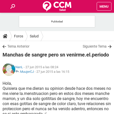
MENU
INICIO
FOROS
Foros
Salud
SALUD
Tema Anterior
Siguiente Tema
Manchas de sangre pero sn venirme.el.periodo
FAMILIA
NanL
- 27 jun 2015 a las 08:24
NUTRICIÓN
MuujerCJ
-
27 jun 2015 a las 16:15
Hola,
BIENESTAR
Quisiera que me.dieran su opinion desde hace dos meses no
me.viene la.menstruacion pero en estos dos meses manche
SEXUALIDAD
marron, y un dia solo gotititas de sangre, hoy me encuentro
con esas gotitas de sangre de color claro, tuve relaciones sin
proteccion pero el nunca se ha venido adentro, entonces no
GLOSARIO
se si este embarazada :/