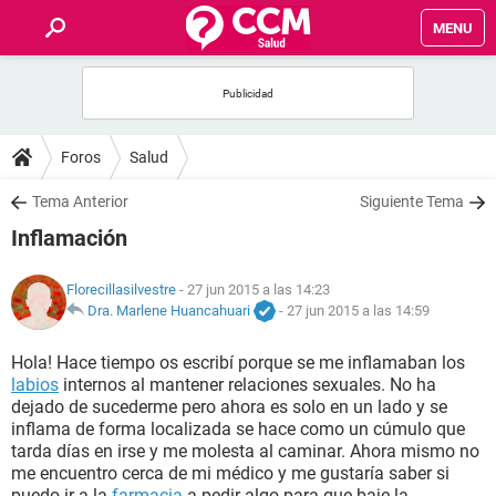
MENU
INICIO
FOROS
Foros
Salud
SALUD
Tema Anterior
Siguiente Tema
Inflamación
FAMILIA
Florecillasilvestre
- 27 jun 2015 a las 14:23
NUTRICIÓN
Dra. Marlene Huancahuari
-
27 jun 2015 a las 14:59
Hola! Hace tiempo os escribí porque se me inflamaban los
BIENESTAR
labios
internos al mantener relaciones sexuales. No ha
dejado de sucederme pero ahora es solo en un lado y se
SEXUALIDAD
inflama de forma localizada se hace como un cúmulo que
tarda días en irse y me molesta al caminar. Ahora mismo no
me encuentro cerca de mi médico y me gustaría saber si
GLOSARIO
puedo ir a la
farmacia
a pedir algo para que baje la