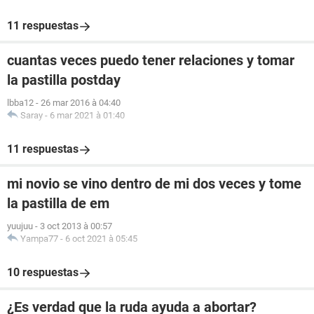
11 respuestas
cuantas veces puedo tener relaciones y tomar
la pastilla postday
lbba12
-
26 mar 2016 à 04:40
Saray
-
6 mar 2021 à 01:40
11 respuestas
mi novio se vino dentro de mi dos veces y tome
la pastilla de em
yuujuu
-
3 oct 2013 à 00:57
Yampa77
-
6 oct 2021 à 05:45
10 respuestas
¿Es verdad que la ruda ayuda a abortar?