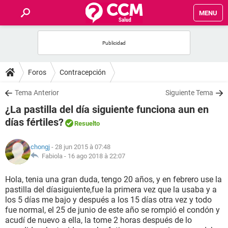
MENU
INICIO
FORUMS
Foros
Contracepción
SALUD
Tema Anterior
Siguiente Tema
¿La pastilla del día siguiente funciona aun en
FAMILIA
días fértiles?
Resuelto
NUTRICIÓN
chongj
- 28 jun 2015 à 07:48
Fabiola -
16 ago 2018 à 22:07
BIENESTAR
Hola, tenia una gran duda, tengo 20 años, y en febrero use la
pastilla del díasiguiente,fue la primera vez que la usaba y a
SEXUALIDAD
los 5 días me bajo y después a los 15 días otra vez y todo
fue normal, el 25 de junio de este año se rompió el condón y
acudí de nuevo a ella, la tome 2 horas después de lo
GLOSARIO