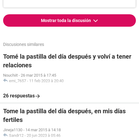
Mostrar toda la discusión
Discusiones similares
Tomé la pastilla del día después y volví a tener
relaciones
Nouchiit
-
26 mar 2015 à 17:45
emi_7657
-
11 feb 2023 à 20:40
26 respuestas
Tome la pastilla del día después, en mis días
fertiles
Jineja1130
-
14 mar 2015 à 14:18
Sandr12
-
20 jun 2023 à 05:46