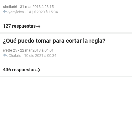
sheila66
-
31 mar 2013 à 23:15
yenyleiva
-
14 jul 2023 à 15:34
127 respuestas
¿Qué puedo tomar para cortar la regla?
ivette 25
-
22 mar 2013 à 04:01
Chakris
-
10 dic 2021 à 00:34
436 respuestas