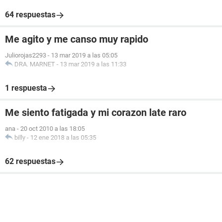
64 respuestas
Me agito y me canso muy rapido
Juliorojas2293
-
13 mar 2019 a las 05:05
DRA. MARNET
-
13 mar 2019 a las 11:33
1 respuesta
Me siento fatigada y mi corazon late raro
ana
-
20 oct 2010 a las 18:05
billy
-
12 ene 2018 a las 05:35
62 respuestas