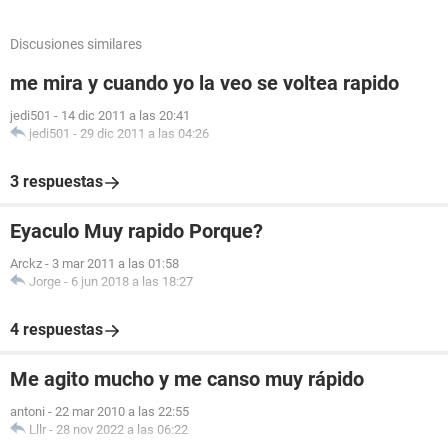
Discusiones similares
me mira y cuando yo la veo se voltea rapido
jedi501
-
14 dic 2011 a las 20:41
jedi501
-
29 dic 2011 a las 04:26
3 respuestas
Eyaculo Muy rapido Porque?
Arckz
-
3 mar 2011 a las 01:58
Jorge
-
6 jun 2018 a las 18:27
4 respuestas
Me agito mucho y me canso muy rápido
antoni
-
22 mar 2010 a las 22:55
Lllr
-
28 nov 2022 a las 06:22