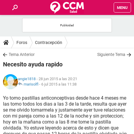
MENU
INICIO
FOROS
Foros
Contracepción
SALUD
Tema Anterior
Siguiente Tema
Necesito ayuda rapido
FAMILIA
angie1818
- 28 jun 2015 a las 20:21
NUTRICIÓN
marisolfl
-
6 jul 2015 a las 11:38
Yo tomo pastillas anticonceptivas desde hace 4 meses me
BIENESTAR
las tomo todos los dias a las 3 de la tarde, resulta que ayer
se me olvido tomarmela y justamente ayer tuve relaciones
SEXUALIDAD
con mi pareja como a las 12 de la noche y sin proteccion;
hoy en la mañana como a las 8 me tome la pastilla
olvidada. Yo estuve leyendo acerca de esto y dicen que
GLOSARIO
despues de que pasan 12 horas de la pastilla olvidada aún