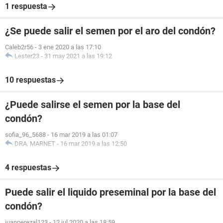
1 respuesta
¿Se puede salir el semen por el aro del condón?
Caleb2r56
-
3 ene 2020 a las 17:10
Lester23
-
31 may 2021 a las 19:12
10 respuestas
¿Puede salirse el semen por la base del
condón?
sofia_96_5688
-
16 mar 2019 a las 01:07
DRA. MARNET
-
16 mar 2019 a las 12:50
4 respuestas
Puede salir el liquido preseminal por la base del
condón?
juanperezal123
-
12 jul 2020 a las 18:59