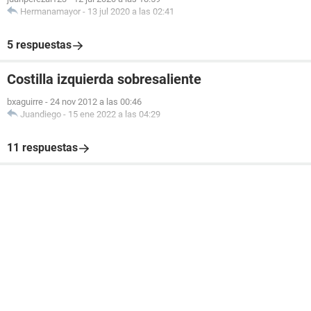
Hermanamayor
-
13 jul 2020 a las 02:41
5 respuestas
Costilla izquierda sobresaliente
bxaguirre
-
24 nov 2012 a las 00:46
Juandiego
-
15 ene 2022 a las 04:29
11 respuestas