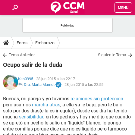
MENU
INICIO
FOROS
Foros
Embarazo
SALUD
Tema Anterior
Siguiente Tema
Ocupo salir de la duda
FAMILIA
Ken0995
- 28 jun 2015 a las 22:17
NUTRICIÓN
Dra. Marta Marnet
-
28 jun 2015 a las 22:55
Buenas, mi pareja y yo tuvimos
relaciones sin proteccion
BIENESTAR
pero usamos
marcha atras
, a ella ya le bajo, pero le bajo
solo por dos días(ella es irregular), desde ese día ha tenido
SEXUALIDAD
mucha
sensibilidad
en los pechos y hoy me dijo que cuando
se apretó un pecho le salio un "liquido" blanco, lo pongo
entre comillas porque dice que no es liquido pero tampoco
GLOSARIO
solido si no mas bien espeso, se podría decir.