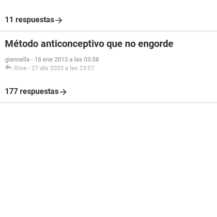
11 respuestas
Método anticonceptivo que no engorde
giannella
-
18 ene 2013 a las 03:58
Gise
-
27 abr 2023 a las 23:07
177 respuestas