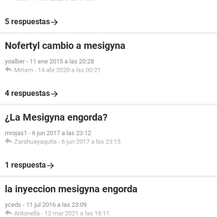
5 respuestas
Nofertyl cambio a mesigyna
yoalber
-
11 ene 2015 a las 20:28
Miriam
-
14 abr 2020 a las 00:21
4 respuestas
¿La Mesigyna engorda?
mrojas1
-
6 jun 2017 a las 23:12
Zarahuayaquita
-
6 jun 2017 a las 23:13
1 respuesta
la inyeccion mesigyna engorda
yceds
-
11 jul 2016 a las 23:09
Antonella
-
12 mar 2021 a las 18:11