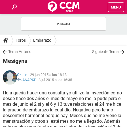
MENU
INICIO
FOROS
Foros
Embarazo
SALUD
Tema Anterior
Siguiente Tema
Mesigyna
FAMILIA
Okalin
- 29 jun 2015 a las 18:13
NUTRICIÓN
ANAPAT
-
8 jul 2015 a las 16:35
Hola quería hacer una consulta yo utilizo la inyección como
BIENESTAR
desde hace dos años el mes de mayo no me la pude pero el
mes de junio el 2 si y el 6 y 13 tuve relaciones el 24 me hice
SEXUALIDAD
la prueba de embarazo la cual dio. Negativa pero tengo
descontrol hormonal porque hay. Meses que no me viene la
menstruación y otros si esté mes no me a llegado. Además
GLOSARIO
sale un olor muy fuerte que es el olor de la inyección el 2 de