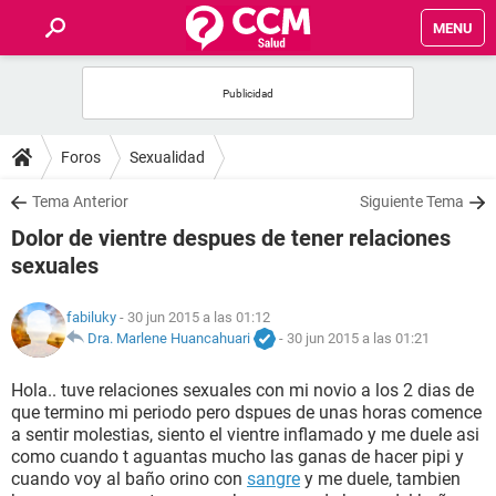
MENU
INICIO
FOROS
Foros
Sexualidad
SALUD
Tema Anterior
Siguiente Tema
Dolor de vientre despues de tener relaciones
FAMILIA
sexuales
NUTRICIÓN
fabiluky
- 30 jun 2015 a las 01:12
Dra. Marlene Huancahuari
-
30 jun 2015 a las 01:21
BIENESTAR
Hola.. tuve relaciones sexuales con mi novio a los 2 dias de
que termino mi periodo pero dspues de unas horas comence
SEXUALIDAD
a sentir molestias, siento el vientre inflamado y me duele asi
como cuando t aguantas mucho las ganas de hacer pipi y
cuando voy al baño orino con
sangre
y me duele, tambien
GLOSARIO