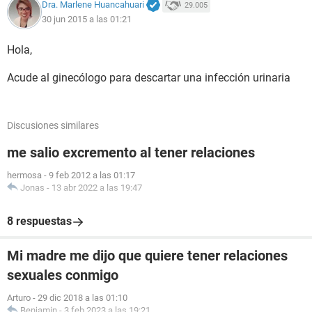
Dra. Marlene Huancahuari
29.005
30 jun 2015 a las 01:21
Hola,
Acude al ginecólogo para descartar una infección urinaria
Discusiones similares
me salio excremento al tener relaciones
hermosa
-
9 feb 2012 a las 01:17
Jonas
-
13 abr 2022 a las 19:47
8 respuestas
Mi madre me dijo que quiere tener relaciones
sexuales conmigo
Arturo
-
29 dic 2018 a las 01:10
Benjamin
-
3 feb 2023 a las 19:21